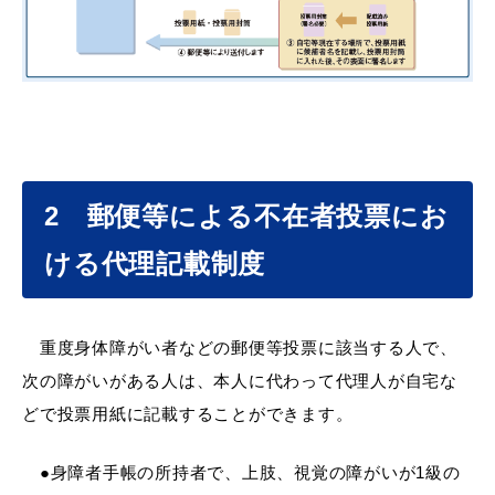
届出・証明
税金
2 郵便等による不在者投票にお
ごみ・リサイクル
支援・助成制度
ける代理記載制度
重度身体障がい者などの郵便等投票に該当する人で、
各種相談窓口
入札
次の障がいがある人は、本人に代わって代理人が自宅な
どで投票用紙に記載することができます。
●身障者手帳の所持者で、上肢、視覚の障がいが1級の
公共交通・
防災・消防