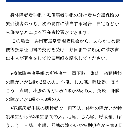
産業・ビジネス
身体障者者手帳・戦傷病者手帳の所持者や介護保険の
要介護者のうち、次の要件に該当する場合、自宅などか
教育・文化・
スポーツ
ら郵便などによる不在者投票ができます。
この場合、浜田市選挙管理委員会から、あらかじめ郵
移住・定住
（はまだぐらし）
便等投票証明書の交付を受け、期日までに所定の請求書
に本人が署名をして投票用紙を請求してください。
観光・飲食
●身体障害者手帳の所持者で、両下肢、体幹、移動機能
の障がいが1級か2級の人。心臓、じん臓、呼吸器、ぼう
場面から探す
こう、直腸、小腸の障がいが1級か3級の人。免疫、肝臓
の障がいが1級から3級の人
●戦傷病者手帳の所持者で、両下肢、体幹の障がいが特
別項症から第2項症までの人。心臓、じん臓、呼吸器、ぼ
妊娠・出産
子育て
うこう、直腸、小腸、肝臓の障がいが特別項症から第3項