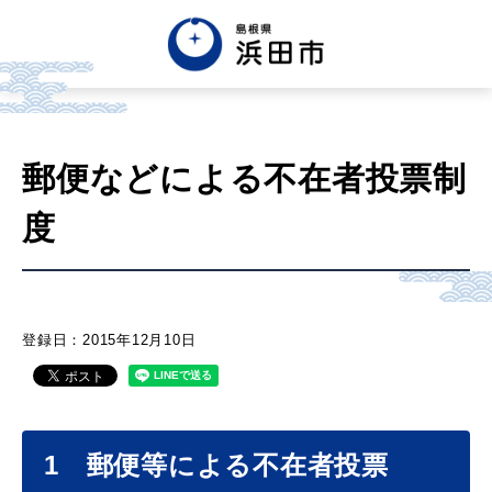
English
中文簡体
中文繁体
郵便などによる不在者投票制
한글
Tiếng việt
Tagalog
度
市政情報
くらし・手続き・
まちづくり
登録日：2015年12月10日
健康・福祉・
子育て
1 郵便等による不在者投票