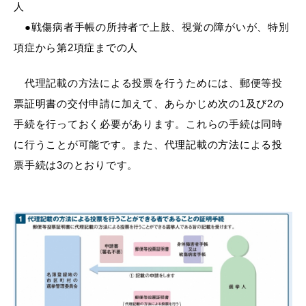
敬老福祉乗車券
人
●戦傷病者手帳の所持者で上肢、視覚の障がいが、特別
項症から第2項症までの人
公共施設
イベント情報
代理記載の方法による投票を行うためには、郵便等投
票証明書の交付申請に加えて、あらかじめ次の1及び2の
手続を行っておく必要があります。これらの手続は同時
に行うことが可能です。また、代理記載の方法による投
便利なサービス
票手続は3のとおりです。
防災・防犯メール
ごみ分別早見表
気象情報リンク集