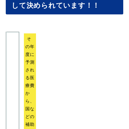
産業・ビジネス
して決められています！！
教育・文化・
スポーツ
そ
の年
移住・定住
（はまだぐらし）
度に
予測
され
観光・飲食
る医
療費
場面から探す
か
ら、
国な
どの
妊娠・出産
子育て
補助