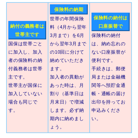
敬老福祉乗車券
保険料の納期
保険料の納付は
世帯の年間保険
納付の義務者は
口座振替で
料（4月から翌年
公共施設
イベント情報
世帯主です
3月まで）を6月
保険料の納付
国保は世帯ごと
から翌年3月まで
は、納め忘れの
に加入し、加入
の10回に分けて
ない口座振替が
者の保険料の納
納めていただき
便利です。
便利なサービス
付義務者は世帯
ます。
手続きは、郵便
主です。
加入者の異動が
局または金融機
世帯主が国保に
あった時は、月
関等へ預貯金通
加入していない
割り（基準日は
帳・通帳の届け
場合も同じで
月末日）で増減
出印を持ってお
す。
します。必ず納
申込みくださ
防災・防犯メール
ごみ分別早見表
期内に納めまし
い。
気象情報リンク集
ょう。