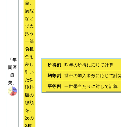
金、
病院
など
教育
出会い・結婚
で支
払う
一部
負担
金を
引っ越し・住まい
就職・退職
「年
差し
所得割
昨年の所得に応じて計算
間医
引い
療
均等割
世帯の加入者数に応じて計算
た保
費」
平等割
一世帯当たりに対して計算
険料
高齢者・介護
おくやみ
額の
総額
を、
次の
目的から探す
3種