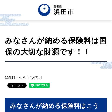
English
中文簡体
中文繁体
みなさんが納める保険料は国
한글
Tiếng việt
Tagalog
保の大切な財源です！！
市政情報
くらし・手続き・
まちづくり
登録日：2020年1月31日
健康・福祉・
子育て
みなさんが納める保険料はこう