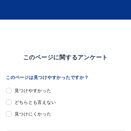
浜田市観光協会ポータルサイト「はまナビ」
QUESTIONNAIRE
このページに関するアンケート
このページは見つけやすかったですか？
見つけやすかった
どちらとも言えない
見つけにくかった
移住・出会い応援（はまだ暮らし）