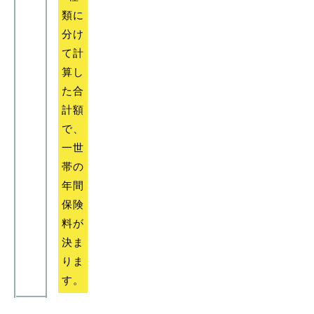
類に
分け
て計
届出・証明
税金
算し
た合
計額
で、
ごみ・リサイクル
支援・助成制度
一世
帯の
年間
保険
料が
各種相談窓口
入札
決ま
りま
す。
公共交通・
防災・消防