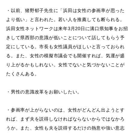
・以前、猪野郁子先生に「浜田は女性の参画率が思った
より低い」と言われた。若い人を推薦しても断られる。
浜田女性ネットワークは来年
3月20日に溝口県知事をお招
浜田市庁舎の
各課への
ご案内
お問い合わせ
きして県西部の意識が低いことについて話してもらう予
定にしている。市長も女性議員がほしいと言っておられ
る。また、女性の模擬市議会でも開催すれば、気運が盛
り上がるかもしれない。女性でないと気づかないことが
たくさんある。
・男性の意識改革をお願いしたい。
・参画率が上がらないのは、女性がどんどん出ようとす
れば、まず夫を説得しなければならないからではなかろ
うか。また、女性も夫を説得するだけの熱意や強い意志