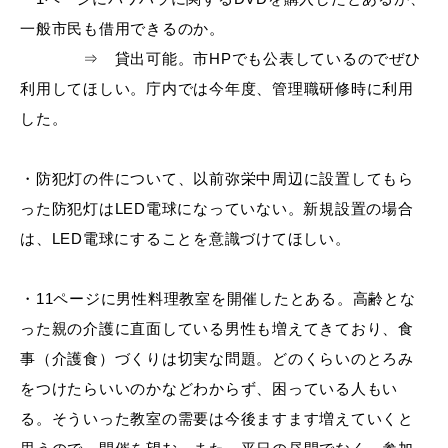
敬老福祉乗車券
一般市民も借用できるの
か。
⇒ 貸出可能。市
HPでも公表しているのでぜひ
利用してほしい。庁内では今年度、管理職研修時に利用
公共施設
イベント情報
した。
・防犯灯の件について、以前弥栄中周辺に設置してもら
った防犯灯は
LED電球に
なっていない。新規設置の場合
便利なサービス
は、
LED電球にすることを意識づけてほしい。
・
11ページに男性料理教室を開催したとある。高齢とな
った親の介護に直面している男性も増えてきており、食
事（介護食）づくりは切実な問題。どのくらいのとろみ
防災・防犯メール
ごみ分別早見表
をつけたらいいのかなどわからず、困っている人もい
気象情報リンク集
る。そういった教室の需要は今後ますます増えていくと