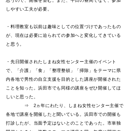
思うので、開催を望む。また、平日の昼間でなく、参加
しやすい工夫が必要。
・料理教室も以前は趣味としての位置づけであったもの
目的別の
募集情報
が、現在は必要に迫られての参加へと変化してきている
窓口案内
と思う。
・先日開催されたしまね女性センター主催のイベント
で、「介護」「食」「整理整頓」「掃除」をテーマに県
内各地で男性の自立支援を目的とした講座が開催された
申請書
ことを知った。浜田市でも同様の講座をぜひ開催してほ
電子申請
ダウンロード
しいと思った。
⇒
2ヵ年にわたり、しまね女性センター主催で
各地で講座を開催したと聞いている。浜田市での開催も
打診したが、当面予定はないとのことであった。市単独