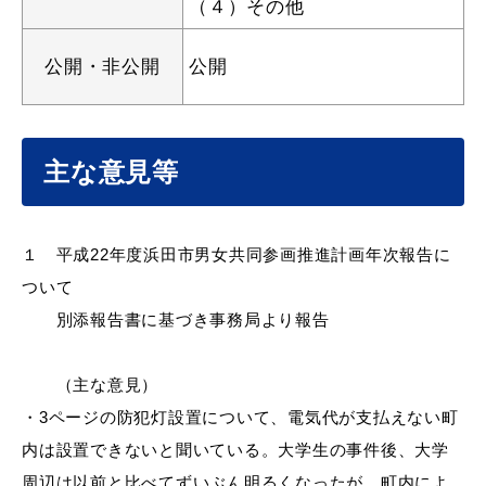
（４）その他
公開・非公開
公開
教育
出会い・結婚
主な意見等
引っ越し・住まい
就職・退職
１ 平成
22年度浜田市男女共同参画推進計画年次報告に
ついて
別添報告書に基づき事務局より報告
高齢者・介護
おくやみ
（主な意見）
・
3ページの防犯灯設置について、電気代が支払えない町
内は設置できないと聞いている。大学生の事件後、大学
目的から探す
周辺は以前と比べてずいぶん明るくなったが、町内によ