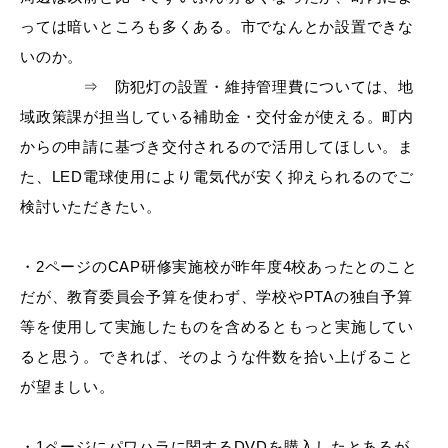
っては暗いところも多くある。市でなんとか設置できな
いのか。
⇒ 防犯灯の設置・維持管理費については、地
届出・証明
税金
域政策課が担当している補助金・交付金が使える。町内
からの申請に基づき交付されるので活用してほしい。ま
た、
LED電球使用により電気代が安く抑えられるのでご
検討いただきたい。
ごみ・リサイクル
支援・助成制度
・
2ページのCAP研修実施校が昨年度4校あったとのこと
だが、教育委員会予算を
使わず、学校や
PTAの独自予算
各種相談窓口
入札
等を使用して実施したものを含めるともっと実施
してい
ると思う。できれば、そのような件数を拾い上げること
が望ましい。
公共交通・
防災・消防
・
1ページにパワハラに関するDVDを購入したとあるが、