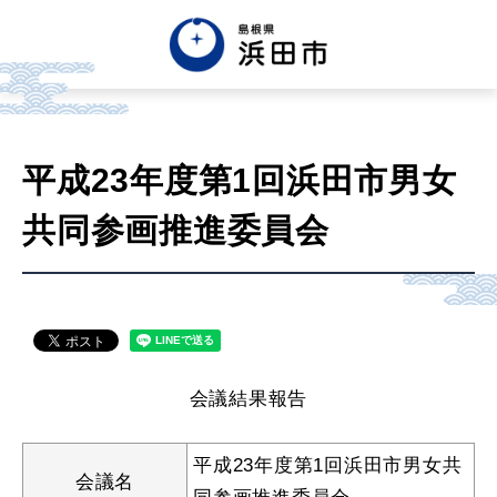
English
中文簡体
中文繁体
平成23年度第1回浜田市男女
한글
Tiếng việt
Tagalog
共同参画推進委員会
市政情報
くらし・手続き・
まちづくり
会議結果報告
健康・福祉・
子育て
平成23年度第1回浜田市男女共
会議名