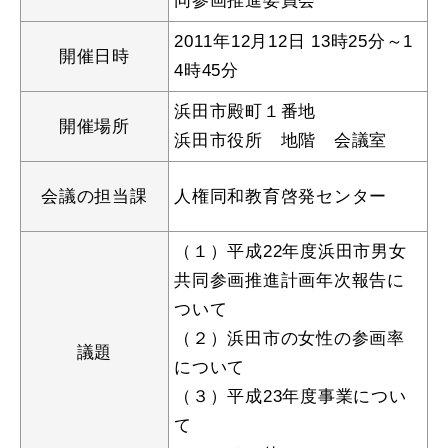
同参画推進委員会
産業・ビジネス
2011年12月12日 13時25分～1
開催日時
4時45分
教育・文化・
スポーツ
浜田市殿町１番地
開催場所
浜田市役所 地階 会議室
移住・定住
（はまだぐらし）
会議の担当課
人権同和教育啓発センター
観光・飲食
（１）平成22年度浜田市男女
共同参画推進計画年次報告に
場面から探す
ついて
（２）浜田市の女性の参画率
議題
について
（３）平成23年度事業につい
て
妊娠・出産
子育て