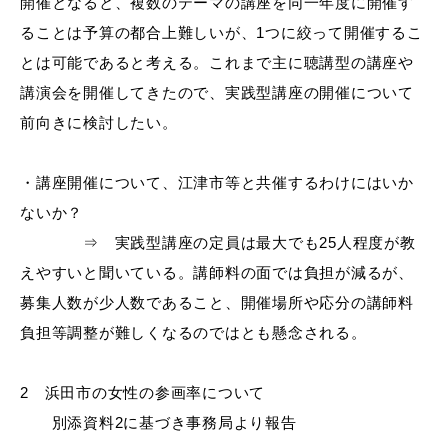
開催となると、複数のテーマの講座を同一年度に開催す
ることは予算の都合上難しいが、1つに絞って開催するこ
とは可能であると考える。これまで主に聴講型の講座や
講演会を開催してきたので、実践型講座の開催について
前向きに検討したい。
浜田市観光協会ポータルサイト「はまナビ」
・講座開催について、江津市等と共催するわけにはいか
ないか？
⇒ 実践型講座の定員は最大でも
25人程度が教
えやすいと聞いている。講師料の面では負担が減るが、
募集人数が少人数であること、開催場所や応分の講師料
負担等調整が難しくなるのではとも懸念される。
2 浜田市の女性の参画率について
別添
資料
2
に基づき事務局より報告
移住・出会い応援（はまだ暮らし）