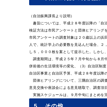
（自治振興課長より説明）
趣旨については、平成２８年度以降の「自治
検証方法は市民アンケートと団体ヒアリング
市民アンケートの調査対象は２０歳以上の浜
人で、統計学上の必要数を見込んだ場合、２
し５，０００枚を案として提示した。しかし
調査期間は、平成２５年７月中旬から８月中
併前後の生活環境等の変化、（3）自治区制度
自治区事業と自治区予算、平成２８年度以降
団体ヒアリングについて、三隅自治区の調査
意見交換や座談会による意見聴取で、調査項
実施スケジュールは、９月中旬にまとめを完
5. その他