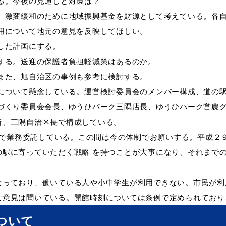
る。今後の見通しと対策は？
定。激変緩和のために地域振興基金を財源として考えている。各
用について地元の意見を反映してほしい。
した計画にする。
する。送迎の保護者負担軽減策はあるのか。
また、旭自治区の事例も参考に検討する。
について懸念している。運営検討委員会のメンバー構成、道の駅
づくり委員会会長、ゆうひパーク三隅店長、ゆうひパーク営農グ
所、三隅自治区長で構成している。
委託している。この間は今の体制でお願いする。平成２９
の駅に寄っていただく戦略 を持つことが大事になり、それまで
なっており、働いている人や小中学生が利用できない。市民が利
ご意見は聞いている。開館時刻については条例で定められており
ついて