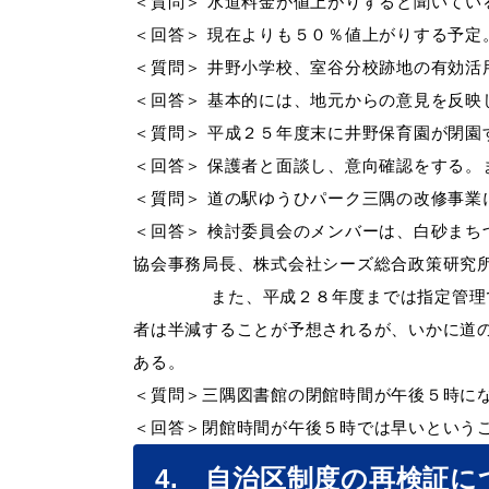
＜質問＞ 水道料金が値上がりすると聞いてい
＜回答＞ 現在よりも５０％値上がりする予
＜質問＞ 井野小学校、室谷分校跡地の有効活
＜回答＞ 基本的には、地元からの意見を反映
＜質問＞ 平成２５年度末に井野保育園が閉園
＜回答＞ 保護者と面談し、意向確認をする。
＜質問＞ 道の駅ゆうひパーク三隅の改修事業
＜回答＞ 検討委員会のメンバーは、白砂まち
協会事務局長、株式会社シーズ総合政策研究
また、平成２８年度までは指定管理で業務
者は半減することが予想されるが、いかに道
ある。
＜質問＞
三隅図書館の閉館時間が午後５時に
＜回答＞
閉館時間が午後５時では早いという
4. 自治区制度の再検証に