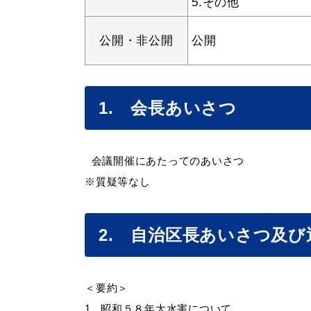
5.その他
公開・非公開
公開
便利なサービス
1. 会長あいさつ
会議開催にあたってのあいさつ
※質疑等なし
防災・防犯メール
ごみ分別早見
気象情報リンク集
2. 自治区長あいさつ及び
＜要約＞
1.
昭和５８年大水害について