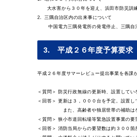
大水害から３０年を迎え、浜田市防災訓練
2.
三隅自治区内の出来事について
中国電力三隅発電所の発電停止、三隅自治
3. 平成２６年度予算要
浜田市観光協会ポータルサイ
平成２６年度サマーレビュー提出事業を各課
＜質問＞ 防災行政無線の更新時、設置して
＜回答＞ 更新は３，０００台を予定。設置し
また、高齢者や独居世帯の補助は
＜質問＞
狭小市道回転場等緊急設置事業の要
＜回答＞ 消防当局からの要望数は約３００箇