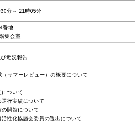
時30分～ 21時05分
教育
届出・証明
4番地
階集会室
い
就職・退職
支援・助成制度
及び近況報告
求（サマーレビュー）の概要について
防災・消防
証について
の運行実績について
館の開館について
通活性化協議会委員の選出について
イベント情報