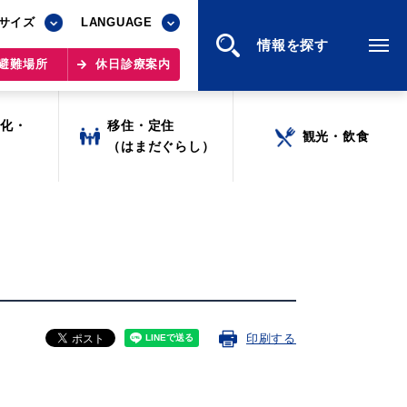
サイズ
サイズ
LANGUAGE
LANGUAGE
情報を探す
情報を探す
避難場所
避難場所
休日診療案内
休日診療案内
文化・
文化・
移住・定住
移住・定住
観光・飲食
観光・飲食
ツ
ツ
（はまだぐらし）
（はまだぐらし）
印刷する