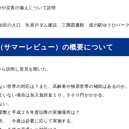
や災害の備えについて説明
区の人口、矢原川ダム建設、三隅図書館、道の駅ゆうひパーク
求（サマーレビュー）の概要について
ト「はまナビ」
移住・出
から説明し意見を聞いた。
いない世帯の対応は？また、高齢者や独居世帯の補助はあるのか
ていない場合は加入負担金１０，５００円がかかる。
ない。
望数と平成２６年度以降の実施場所は？
所。 今後は必要に応じて実施する。