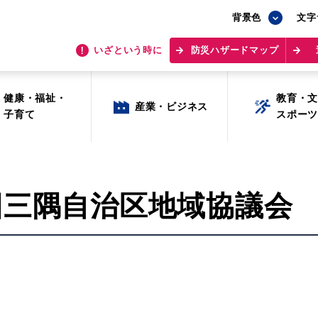
背景色
背景色
文字
文字
いざという時に
いざという時に
防災ハザードマップ
防災ハザードマップ
健康・福祉・
健康・福祉・
教育・
教育・
産業・ビジネス
産業・ビジネス
子育て
子育て
スポー
スポー
回三隅自治区地域協議会
目的から探す