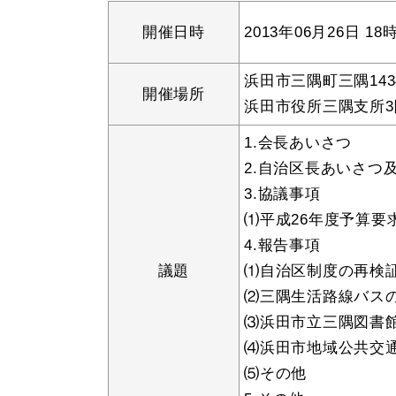
開催日時
2013年06月26日 18
妊娠・出産
子育て
浜田市三隅町三隅143
開催場所
浜田市役所三隅支所3
1.会長あいさつ
出会い・結婚
引っ越し・住ま
2.自治区長あいさつ
3.協議事項
⑴平成26年度予算要
4.報告事項
高齢者・介護
おくやみ
議題
⑴自治区制度の再検
⑵三隅生活路線バス
⑶浜田市立三隅図書
⑷浜田市地域公共交
⑸その他