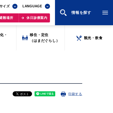
サイズ
サイズ
LANGUAGE
LANGUAGE
情報を探す
情報を探す
避難場所
避難場所
休日診療案内
休日診療案内
文化・
文化・
移住・定住
移住・定住
観光・飲食
観光・飲食
ツ
ツ
（はまだぐらし）
（はまだぐらし）
印刷する