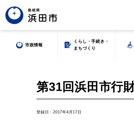
くらし・手続き・
くらし・手続き・
市政情報
市政情報
まちづくり
まちづくり
第31回浜田市行
場面から探す
登録日：2017年4月17日