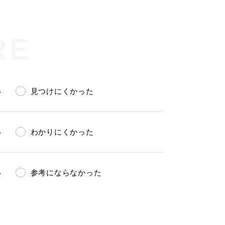
RE
い
見つけにくかった
会い応援（はまだ暮らし）
い
わかりにくかった
い
参考にならなかった