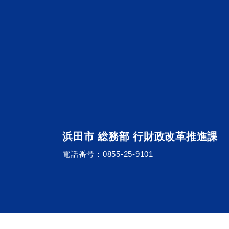
便利なサービス
防災・防犯メール
浜田市 総務部 行財政改革推進課
ごみ分別早見
気象情報リンク集
電話番号：
0855-25-9101