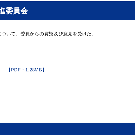
進委員会
教育
届出・証明
ついて、委員からの質疑及び意見を受けた。
い
就職・退職
支援・助成制度
【PDF：1.28MB】
防災・消防
イベント情報