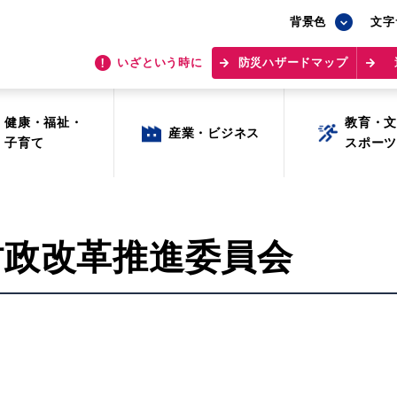
背景色
背景色
文字
文字
いざという時に
いざという時に
防災ハザードマップ
防災ハザードマップ
健康・福祉・
健康・福祉・
教育・
教育・
産業・ビジネス
産業・ビジネス
子育て
子育て
スポー
スポー
財政改革推進委員会
目的から探す