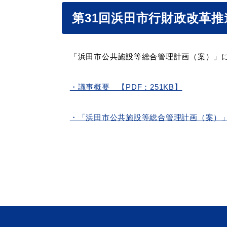
第31回浜田市行財政改革推
妊娠・出産
子育て
「浜田市公共施設等総合管理計画（案）」に
出会い・結婚
引っ越し・住ま
・議事概要 【PDF：251KB】
・「浜田市公共施設等総合管理計画（案）」 
高齢者・介護
おくやみ