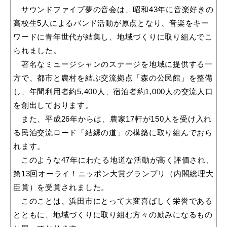
サウンドファイブ夢の音会は、昭和43年に音楽好きの
高校生5人によるバンド活動が原点となり、音楽をキー
ワードに青年世代が結集し、地域づくりに取り組んでこ
教育
出会い・結婚
られました。
著名なミュージシャンのステージを地域に提供する一
方で、都市と農村を結ぶ交流拠点「森の公民館」を整備
し、年間利用者約5,400人、宿泊者約1,000人の交流人口
引っ越し・住まい
就職・退職
を創出しております。
また、平成26年からは、農家17軒が150人を受け入れ
る民泊交流ロード「結縁の道」の構築に取り組んでおら
れます。
高齢者・介護
おくやみ
このような47年にわたる地道な活動が高く評価され、
第13回オーライ！ニッポン大賞グランプリ（内閣総理大
臣賞）を受賞されました。
このことは、浜田市にとって大変喜ばしく栄誉である
とともに、地域づくりに取り組む方々の励みになるもの
目的から探す