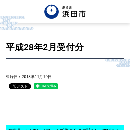
English
中文簡体
中文繁体
平成28年2月受付分
한글
Tiếng việt
Tagalog
市政情報
登録日：2018年11月19日
くらし・手続き・
まちづくり
健康・福祉・
子育て