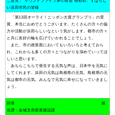
ご意見：“サウンドファイブ夢の音会”様初め、すばらし
産業・ビジネス
い浜田市民の皆様
「第13回オーライ！ニッポン大賞グランプリ」の受
教育・文化・
スポーツ
賞、本当におめでとうございます。たくさんの方々の協
力や活動が浜田らしいなという気がします。都市の方々
と共に友好の輪を広げていかれることでしょう。
移住・定住
（はまだぐらし）
また、市の政策面においてもいろいろと考えておら
れ、これからも多くの方々とつながりを深めていってほ
しいと思います。
観光・飲食
あちらこちらで発生する元気な声は、日本中を元気に
してくれます。浜田の元気は島根県の元気、島根県の元
場面から探す
気は都市の元気。みんなで元気に幸せになっていきまし
ょう。
回答
担
妊娠・出産
子育て
当課：金城支所産業建設課