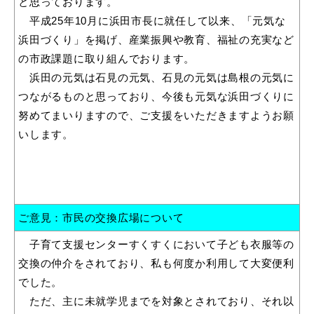
と思っております。
平成25年10月に浜田市長に就任して以来、「元気な
浜田づくり」を掲げ、産業振興や教育、福祉の充実など
の市政課題に取り組んでおります。
届出・証明
税金
浜田の元気は石見の元気、石見の元気は島根の元気に
つながるものと思っており、今後も元気な浜田づくりに
努めてまいりますので、ご支援をいただきますようお願
いします。
ごみ・リサイクル
支援・助成制度
ご意見：市民の交換広場について
各種相談窓口
入札
子育て支援センターすくすくにおいて子ども衣服等の
交換の仲介をされており、私も何度か利用して大変便利
でした。
公共交通・
ただ、主に未就学児までを対象とされており、それ以
防災・消防