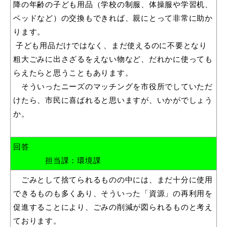
敬老福祉乗車券
降の年齢の子ども用品（学校の制服、体操服や学習机、
ベッドなど）の交換もできれば、親にとって非常に助か
ります。
子ども用品だけではなく、まだ使えるのに不要となり
公共施設
イベント情報
粗大ごみに出さざるをえない物など、だれかに使っても
らえたらと思うこともあります。
そういったニーズのマッチングを市役所でしていただ
けたら、市民に喜ばれると思いますが、いかがでしょう
便利なサービス
か。
回答
担当課：環境課
ごみとして捨てられるものの中には、まだ十分に使用
防災・防犯メール
できるものも多くあり、そういった「資源」の再利用を
ごみ分別早見表
気象情報リンク集
促進することにより、ごみの削減が図られるものと考え
ております。