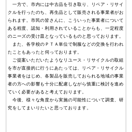
一方で、市内には中古品を引き取り、リペア・リサイ
クルを行ったのち、再生品として販売される事業者がお
られます。市民の皆さんに、こういった事業者について
ある程度、認知・利用されていることからも、一定程度
目的別の
募集情報
のニーズの受け皿となっているものと思っております。
窓口案内
また、各学校のＰＴＡ単位で制服などの交換を行われ
たこともあったと伺っております。
ご提案いただいたようなリユース・リサイクルの取組
を市が直接的に行うにあたっては、リペア・リサイクル
事業者をはじめ、各製品を販売しておられる地域の事業
者の方への影響も十分に配慮しながら慎重に検討を進め
申請書
電子申請
ていく必要があると考えております。
ダウンロード
今後、様々な角度から実施の可能性について調査、研
究をしてまいりたいと思っております。