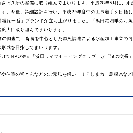
さばき所の整備に取り組んでまいります。平成28年5月に、水
す。今後、詳細設計を行い、平成29年度中の工事着手を目指
沖獲れ一番」ブランドが立ち上がりました。「浜田港四季のお魚
路拡大に取り組んでまいります。
度の調査で、畜養を中心とした原魚調達による水産加工事業の可
の形成を目指してまいります。
受けてNPO法人「浜田ライフセービングクラブ」が「渚の交番
者や仲買の皆さんなどのご意見を伺い、ＪＦしまね、島根県など
す。