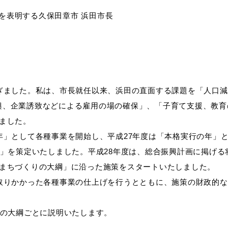
田章市 浜田市長
過ぎました。私は、市長就任以来、浜田の直面する課題を「人口
興、企業誘致などによる雇用の場の確保」、「子育て支援、教育
ました。
目的別の
年」として各種事業を開始し、平成27年度は「本格実行の年」
表
募集情報
窓口案内
画」を策定いたしました。平成28年度は、総合振興計画に掲げ
「まちづくりの大綱」に沿った施策をスタートいたしました。
、取りかかった各種事業の仕上げを行うとともに、施策の財政的
つの大綱ごとに説明いたします。