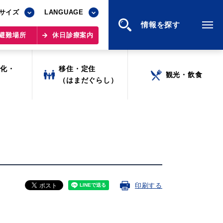
サイズ
サイズ
LANGUAGE
LANGUAGE
情報を探す
情報を探す
避難場所
避難場所
休日診療案内
休日診療案内
文化・
文化・
移住・定住
移住・定住
観光・飲食
観光・飲食
ツ
ツ
（はまだぐらし）
（はまだぐらし）
印刷する