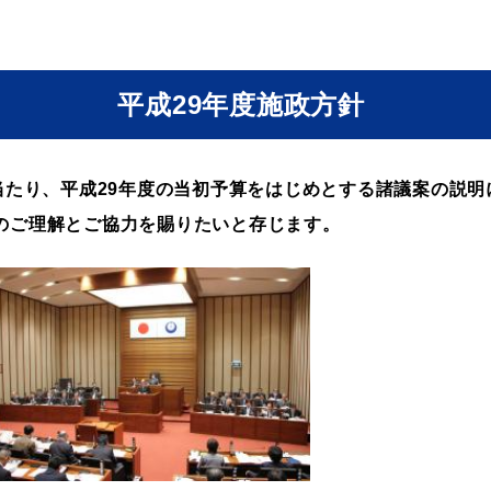
教育
届出・証明
平成29年度施政方針
い
就職・退職
支援・助成制度
当たり、平成29年度の当初予算をはじめとする諸議案の説
のご理解とご協力を賜りたいと存じます。
防災・消防
イベント情報