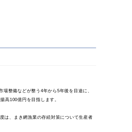
会い応援（はまだ暮らし）
、市場整備などが整う4年から5年後を目途に、
揚高100億円を目指します。
年度は、まき網漁業の存続対策について生産者