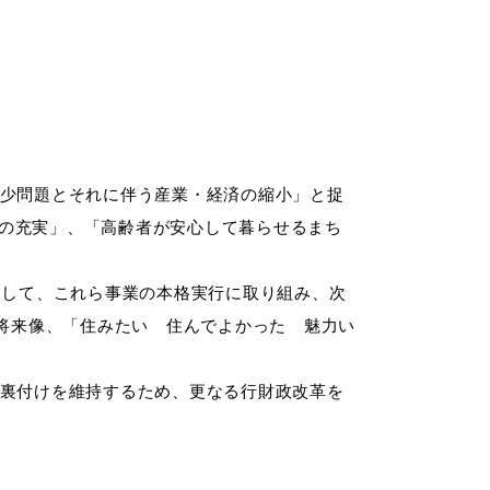
減少問題とそれに伴う産業・経済の縮小」と捉
の充実」、「高齢者が安心して暮らせるまち
申請書
として、これら事業の本格実行に取り組み、次
電子申請
ダウンロード
る将来像、「住みたい 住んでよかった 魅力い
な裏付けを維持するため、更なる行財政改革を