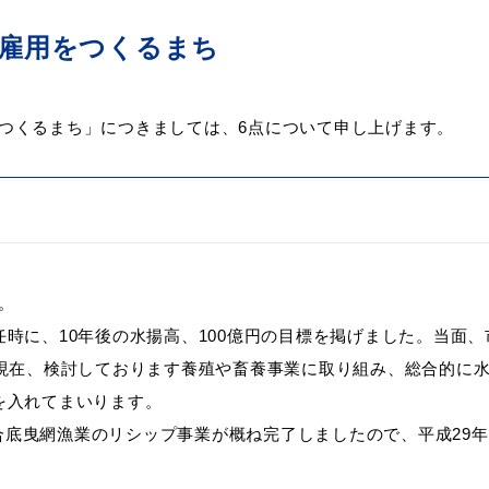
て雇用をつくるまち
つくるまち」につきましては、6点について申し上げます。
業の振興
ト「はまナビ」
移住・出
。
任時に、10年後の水揚高、100億円の目標を掲げました。当面
、現在、検討しております養殖や畜養事業に取り組み、総合的に水
を入れてまいります。
合底曳網漁業のリシップ事業が概ね完了しましたので、平成29