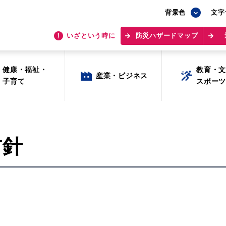
背景色
背景色
文字
文字
いざという時に
いざという時に
防災ハザードマップ
防災ハザードマップ
健康・福祉・
健康・福祉・
教育・
教育・
産業・ビジネス
産業・ビジネス
子育て
子育て
スポー
スポー
方針
目的から探す