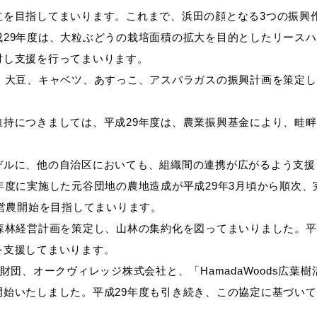
立を目指してまいります。これまで、浜田の顔となる3つの振興
成29年度は、大粒ぶどうの栽培面積の拡大を目的としたリース
対し支援を行ってまいります。
、大豆、キャベツ、あすっこ、アスパラガスの振興計画を策定し
維持につきましては、平成29年度は、農業振興基金により、畦
デルに、他の自治区においても、組織間の連携が広がるよう支援
年度に実施した元谷団地の農地造成が平成29年3月頃から順次、
の営農開始を目指してまいります。
森林経営計画を策定し、山林の集約化を図ってまいりました。平
を支援してまいります。
財団、オークヴィレッジ株式会社と、「HamadaWoods広
始いたしました。平成29年度も引き続き、この協定に基づい