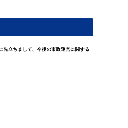
税金
ごみ・リサイクル
各種相談窓口
入札
明に先立ちまして、今後の市政運営に関する
公共交通・
公共施設
敬老福祉乗車券