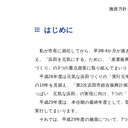
施政方針を表明する久保
はじめに
便利なサービス
私が市長に就任してから、早
3年4か月が
え、「浜田を元気にする」ために、「産業振
づくり」の3つの重点政策に取り組んでまいり
防災・防犯メール
平成
26年度は元気な浜田づくりの「実行元
ごみ分別早見
気象情報リンク集
の10年を見据え、「第2次浜田市総合振興計
っぱい 元気な浜田」の実現に向け、7つの
平成
29年度は、本任期の最終年度として
実行してまいります。
それでは、平成29年度の施策について、7