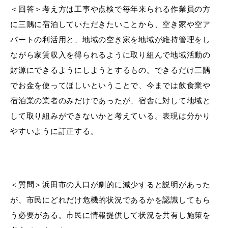
＜回答＞
考え方は工事や点検で毎年来られる作業員の方
に三隅に宿泊していただきたいことから、空き家や空ア
パートの利活用と、地域の空き家を地域が維持管理をし
ながら家賃収入を得られるように取り組んで地域活動の
財源にできるようにしようとするもの。できるだけ三隅
でお金を使ってほしいということで、今までは飲食業や
浜田市観光協会ポータルサイト「はまナビ」
宿泊業の業者のみだけであったが、宿舎に対して地域と
して取り組みができないかと考えている。表現は分かり
やすいように訂正する。
＜質問＞
浜田市の人口が劇的に減少すると説明があった
が、市民にどれだけ危機的状況であるかを認識してもら
う必要がある。市民に情報提供して状況を共有し施策を
移住・出会い応援（はまだ暮らし）