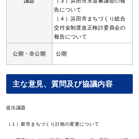
議題
（３）浜田市水道審議会の報
告について
（４）浜田市まちづくり総合
交付金制度改正検討委員会の
教育
出会い・結婚
報告について
公開・非公開
公開
引っ越し・住まい
就職・退職
主な意見、質問及び協議内容
高齢者・介護
おくやみ
提出議題
（１）
新市まちづくり計画の変更について
目的から探す