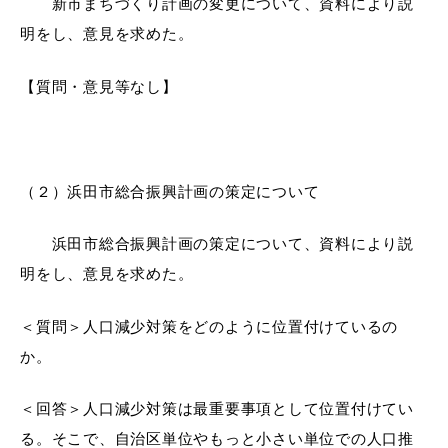
新市まちづくり計画の変更について
、資料により説
明をし、意見を求めた。
【質問・意見等なし】
届出・証明
税金
（２）
浜田市総合振興計画の策定について
ごみ・リサイクル
支援・助成制度
浜田市総合振興計画の策定について
、資料により説
明をし、意見を求めた。
各種相談窓口
入札
＜質問＞人口減少対策をどのように位置付けているの
か。
＜回答＞人口減少対策は最重要事項として位置付けてい
公共交通・
防災・消防
る。そこで、自治区単位やもっと小さい単位での人口推