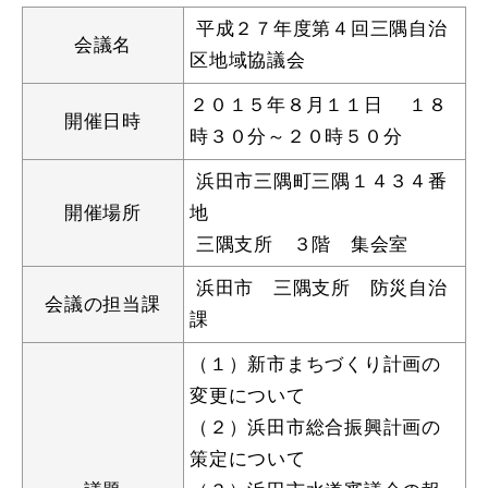
産業・ビジネス
平成２７年度第４回三隅自治
会議名
区地域協議会
教育・文化・
スポーツ
２０１５年８月１１日 １８
開催日時
時３０分～２０時５０分
浜田市三隅町三隅１４３４番
移住・定住
（はまだぐらし）
開催場所
地
三隅支所 ３階 集会室
観光・飲食
浜田市 三隅支所 防災自治
会議の担当課
課
場面から探す
（１）新市まちづくり計画の
変更について
（２）浜田市総合振興計画の
策定について
妊娠・出産
子育て