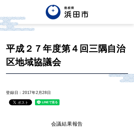
English
中文簡体
中文繁体
平成２７年度第４回三隅自治
한글
Tiếng việt
Tagalog
区地域協議会
市政情報
くらし・手続き・
まちづくり
登録日：2017年2月28日
健康・福祉・
子育て
会議結果報告