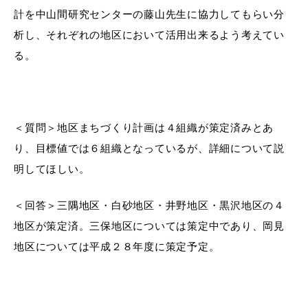
敬老福祉乗車券
計を中山間研究センターの藤山先生に協力してもらい分
析し、それぞれの地区において活用出来るよう考えてい
る。
公共施設
イベント情報
＜質問＞
地区まちづくり計画は４組織が策定済みとあ
り、目標値では６組織となっているが、詳細について説
便利なサービス
明してほしい。
＜回答＞
三隅地区・白砂地区・井野地区・黒沢地区の４
地区が策定済。三保地区については策定中であり、岡見
地区については平成２８年度に策定予定。
防災・防犯メール
ごみ分別早見表
気象情報リンク集