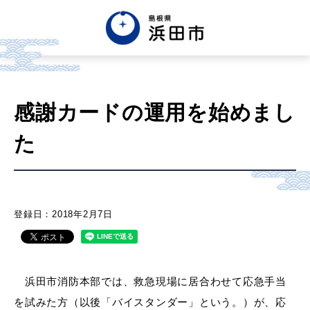
English
中文簡体
中文繁体
感謝カードの運用を始めまし
한글
Tiếng việt
Tagalog
た
市政情報
くらし・手続き・
まちづくり
登録日：2018年2月7日
健康・福祉・
子育て
浜田市消防本部では、救急現場に居合わせて応急手当
を試みた方（以後「バイスタンダー」という。）が、応