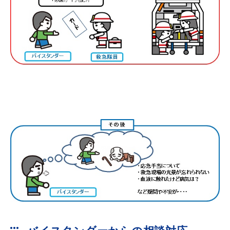
届出・証明
税金
ごみ・リサイクル
支援・助成制度
各種相談窓口
入札
公共交通・
防災・消防