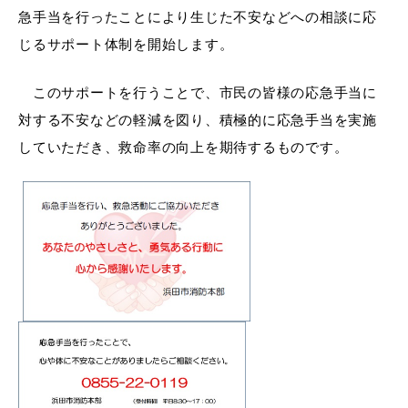
産業・ビジネス
急手当を行ったことにより生じた不安などへの相談に応
じるサポート体制を開始します。
教育・文化・
スポーツ
このサポートを行うことで、市民の皆様の応急手当に
対する不安などの軽減を図り、積極的に応急手当を実施
していただき、救命率の向上を期待するものです。
移住・定住
（はまだぐらし）
観光・飲食
場面から探す
妊娠・出産
子育て