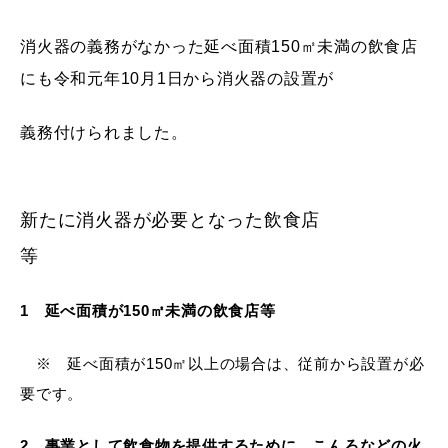
産業・ビジネス
消火器の義務がなかった延
べ面積150㎡未満の
飲食店
にも令和元年10月1日から消火器の
設置
が
教育・文化・
スポーツ
義務付けられました。
移住・定住
（はまだぐらし）
新たに消火器が必要となった飲食店
観光・飲食
等
場面から探す
1 延べ面積が150㎡未満の飲食店等
※ 延べ面積が150㎡以上の場合は、従前から設置が必
要です。
妊娠・出産
子育て
2 事業として飲食物を提供するために、こんろなどの火