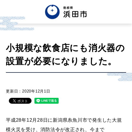
English
中文簡体
中文繁体
小規模な飲食店にも消火器の
한글
Tiếng việt
Tagalog
設置が必要になりました。
市政情報
くらし・手続き・
まちづくり
更新日：2020年12月1日
健康・福祉・
子育て
平成28年12月28日に新潟県糸魚川市で発生した
大規
模火災を
受け、消防法令が改正され、今まで