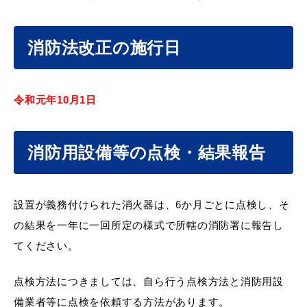
消防法改正の施行日
届出・証明
税金
令和元年10月1日
ごみ・リサイクル
支援・助成制度
消防用設備等の点検・結果報告
設置が義務付けられた消火器は、6か月ごとに点検し、そ
各種相談窓口
入札
の結果を一年に一回所定の様式で所轄の消防署に報告し
てください。
点検方法につきましては、自ら行う点検方法と消防用設
公共交通・
防災・消防
備業者等に点検を依頼する方法があります。