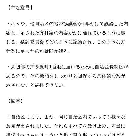
【主な意見】
・我々や、他自治区の地域協議会が1年かけて議論した内
届出・証明
税金
容と、示された方針案の内容がかけ離れているように感
じる。検討委員会でどのように議論され、このような方
針案に至ったのか疑問が残る。
ごみ・リサイクル
支援・助成制度
・周辺部の声を殿町1番地に届けるために自治区長制度が
あるので、その機能をしっかりと担保する具体的な案が
示されないと納得できない。
各種相談窓口
入札
【回答】
・自治区により、また、同じ自治区内であっても様々な
意見が出されました。それらすべてを受け止め、本当に
公共交通・
防災・消防
担保すべきものはこういう形で引き継いでいってはどう