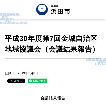
English
中文簡体
中文繁体
平成30年度第7回金城自治区
한글
Tiếng việt
Tagalog
地域協議会（会議結果報告）
市政情報
くらし・手続き・
まちづくり
登録日：2019年2月8日
健康・福祉・
子育て
会議結果報告