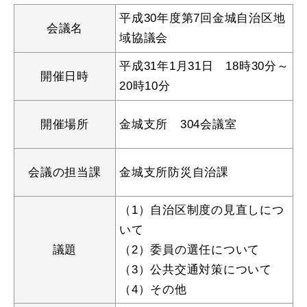
産業・ビジネス
平成30年度第7回金城自治区地
会議名
域協議会
教育・文化・
スポーツ
平成31年1月31日 18時30分～
開催日時
20時10分
移住・定住
（はまだぐらし）
開催場所
金城支所 304会議室
観光・飲食
会議の担当課
金城支所防災自治課
（1）自治区制度の見直しにつ
場面から探す
いて
議題
（2）委員の選任について
（3）公共交通対策について
（4）その他
妊娠・出産
子育て