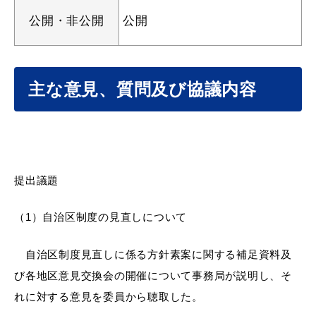
公開・非公開
公開
教育
出会い・結婚
主な意見、質問及び協議内容
引っ越し・住まい
就職・退職
提出議題
（1）自治区制度の見直しについて
高齢者・介護
おくやみ
自治区制度見直しに係る方針素案に関する補足資料及
び各地区意見交換会の開催について事務局が説明し、そ
れに対する意見を委員から聴取した。
目的から探す