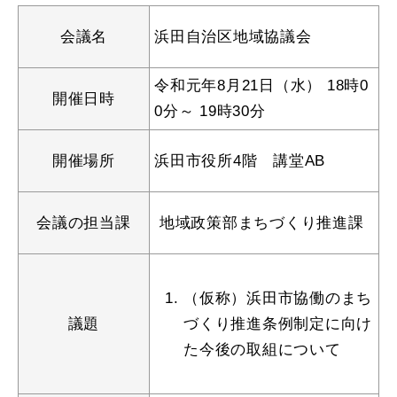
産業・ビジネス
会議名
浜田自治区地域協議会
教育・文化・
スポーツ
令和元年8月21日（水） 18時0
開催日時
0分～ 19時30分
移住・定住
（はまだぐらし）
開催場所
浜田市役所4階 講堂AB
観光・飲食
会議の担当課
地域政策部まちづくり推進課
場面から探す
（仮称）浜田市協働のまち
議題
づくり推進条例制定に向け
た今後の取組について
妊娠・出産
子育て