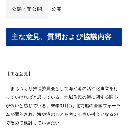
公開・非公開
公開
教育
出会い・結婚
主な意見、質問および協議内容
引っ越し・住まい
就職・退職
【主な意見】
まちづくり推進委員会として海や港の活性化事業を行
高齢者・介護
おくやみ
っていければと思っている。地域住民の海に関する関心
が低いと感じている。来年3月には北前船の全国フォーラ
ムが開催され、海や港のことを考える良い機会となるの
目的から探す
で改めて検討していきたい。