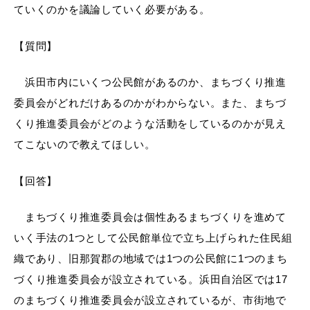
敬老福祉乗車券
ていくのかを議論していく必要がある。
【質問】
公共施設
イベント情報
浜田市内にいくつ公民館があるのか、まちづくり推進
委員会がどれだけあるのかがわからない。また、まちづ
くり推進委員会がどのような活動をしているのかが見え
てこないので教えてほしい。
便利なサービス
【回答】
まちづくり推進委員会は個性あるまちづくりを進めて
いく手法の1つとして公民館単位で立ち上げられた住民組
防災・防犯メール
織であり、旧那賀郡の地域では1つの公民館に1つのまち
ごみ分別早見表
気象情報リンク集
づくり推進委員会が設立されている。浜田自治区では17
のまちづくり推進委員会が設立されているが、市街地で