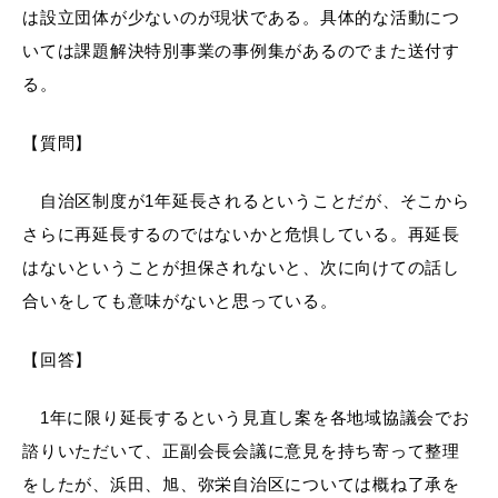
は設立団体が少ないのが現状である。具体的な活動につ
いては課題解決特別事業の事例集があるのでまた送付す
る。
目的別の
募集情報
【質問】
窓口案内
自治区制度が1年延長されるということだが、そこから
さらに再延長するのではないかと危惧している。再延長
はないということが担保されないと、次に向けての話し
合いをしても意味がないと思っている。
申請書
電子申請
ダウンロード
【回答】
1年に限り延長するという見直し案を各地域協議会でお
諮りいただいて、正副会長会議に意見を持ち寄って整理
をしたが、浜田、旭、弥栄自治区については概ね了承を