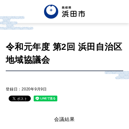
English
中文簡体
中文繁体
令和元年度 第2回 浜田自治区
한글
Tiếng việt
Tagalog
地域協議会
市政情報
くらし・手続き・
まちづくり
登録日：2020年9月9日
健康・福祉・
子育て
会議結果