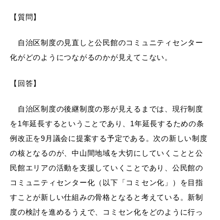
【質問】
自治区制度の見直しと公民館のコミュニティセンター
届出・証明
税金
化がどのようにつながるのかが見えてこない。
【回答】
ごみ・リサイクル
支援・助成制度
自治区制度の後継制度の形が見えるまでは、現行制度
を1年延長するということであり、1年延長するための条
例改正を9月議会に提案する予定である。次の新しい制度
の核となるのが、中山間地域を大切にしていくことと公
各種相談窓口
入札
民館エリアの活動を支援していくことであり、公民館の
コミュニティセンター化（以下「コミセン化」）を目指
すことが新しい仕組みの骨格となると考えている。新制
公共交通・
度の検討を進めるうえで、コミセン化をどのように行っ
防災・消防