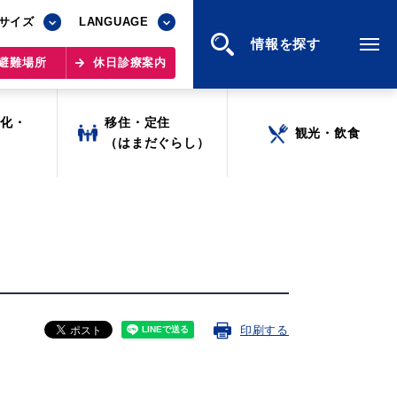
サイズ
サイズ
LANGUAGE
LANGUAGE
情報を探す
情報を探す
避難場所
避難場所
休日診療案内
休日診療案内
文化・
文化・
移住・定住
移住・定住
観光・飲食
観光・飲食
ツ
ツ
（はまだぐらし）
（はまだぐらし）
印刷する