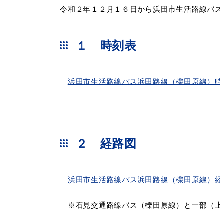
令和２年１２月１６日から浜田市生活路線バ
妊娠・出産
子育て
１ 時刻表
浜田市生活路線バス浜田路線（櫟田原線）
出会い・結婚
引っ越し・住ま
高齢者・介護
おくやみ
２ 経路図
浜田市生活路線バス浜田路線（櫟田原線）
※石見交通路線バス（櫟田原線）と一部（上