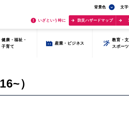
背景色
背景色
文字
文字
いざという時に
いざという時に
防災ハザードマップ
防災ハザードマップ
健康・福祉・
健康・福祉・
教育・
教育・
産業・ビジネス
産業・ビジネス
子育て
子育て
スポー
スポー
16~）
目的から探す