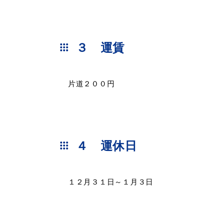
３ 運賃
便利なサービス
片道２００円
防災・防犯メール
ごみ分別早見
気象情報リンク集
４ 運休日
１２月３１日～１月３日