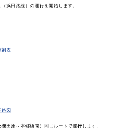
ス（浜田路線）の運行を開始します。
教育
届出・証明
時刻表
い
就職・退職
支援・助成制度
防災・消防
経路図
イベント情報
櫟田原～本郷橋間）同じルートで運行します。