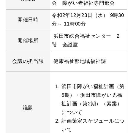
会 障がい者福祉専門部会
産業・ビジネス
令和2年12月23日（水） 9時30
開催日時
分～ 11時00分
教育・文化・
スポーツ
浜田市総合福祉センター 2
開催場所
階 会議室
移住・定住
（はまだぐらし）
会議の担当課
健康福祉部地域福祉課
観光・飲食
浜田市障がい福祉計画（第
場面から探す
6期）・浜田市障がい児福
祉計画（第2期）（素案）
議題
について
計画策定スケジュールにつ
妊娠・出産
子育て
いて