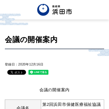
English
中文簡体
中文繁体
会議の開催案内
한글
Tiếng việt
Tagalog
市政情報
登録日：2020年12月16日
くらし・手続き・
まちづくり
会議の開催案内
健康・福祉・
子育て
第2回浜田市保健医療福祉協議
会議名