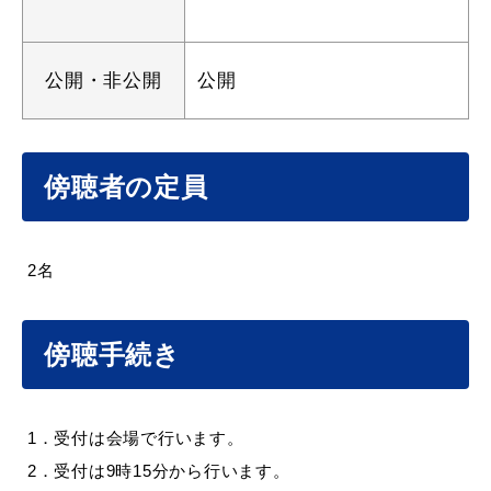
公開・非公開
公開
教育
出会い・結婚
傍聴者の定員
引っ越し・住まい
就職・退職
2名
高齢者・介護
おくやみ
傍聴手続き
1．受付は会場で行います。
目的から探す
2．受付は9時15分から行います。