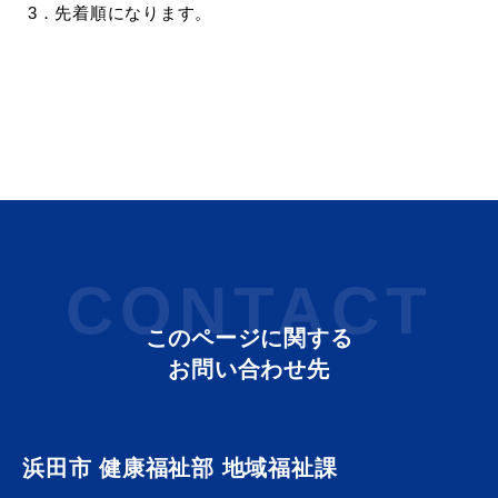
3．先着順になります。
届出・証明
税金
ごみ・リサイクル
支援・助成制度
CONTACT
このページに関する
各種相談窓口
入札
お問い合わせ先
浜田市 健康福祉部 地域福祉課
公共交通・
防災・消防