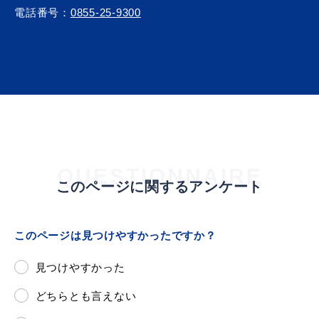
敬老福祉乗車券
電話番号：
0855-25-9300
公共施設
イベント情報
便利なサービス
QUESTIONNAIRE
このページに関するアンケート
このページは見つけやすかったですか？
防災・防犯メール
見つけやすかった
ごみ分別早見表
気象情報リンク集
どちらとも言えない