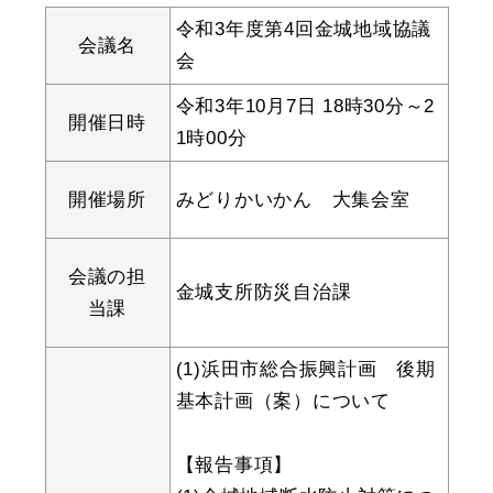
産業・ビジネス
令和3年度第4回金城地域協議
会議名
会
教育・文化・
スポーツ
令和3年10月7日 18時30分～2
開催日時
1時00分
移住・定住
（はまだぐらし）
開催場所
みどりかいかん 大集会室
観光・飲食
会議の担
金城支所防災自治課
当課
場面から探す
(1)
浜田市総合振興計画 後期
基本計画（案）について
【報告事項】
妊娠・出産
子育て