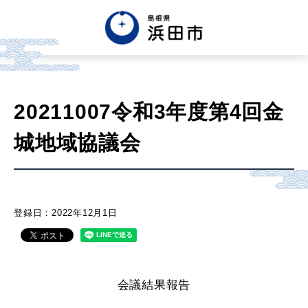
English
中文簡体
中文繁体
20211007令和3年度第4回金
한글
Tiếng việt
Tagalog
城地域協議会
市政情報
くらし・手続き・
まちづくり
登録日：2022年12月1日
健康・福祉・
子育て
会議結果報告