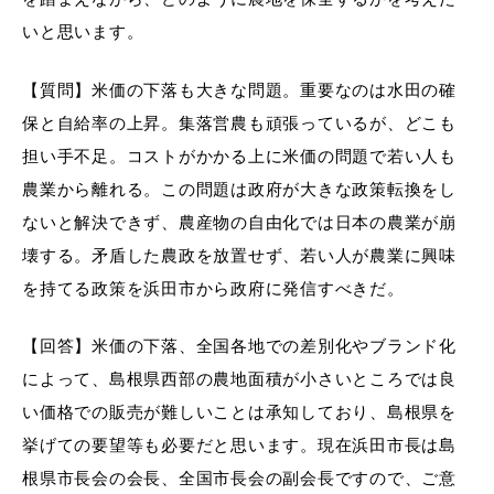
いと思います。
【質問】米価の下落も大きな問題。重要なのは水田の確
目的別の
保と自給率の上昇。集落営農も頑張っているが、どこも
募集情報
窓口案内
担い手不足。コストがかかる上に米価の問題で若い人も
農業から離れる。この問題は政府が大きな政策転換をし
ないと解決できず、農産物の自由化では日本の農業が崩
壊する。矛盾した農政を放置せず、若い人が農業に興味
を持てる政策を浜田市から政府に発信すべきだ。
申請書
電子申請
【回答】米価の下落、全国各地での差別化やブランド化
ダウンロード
によって、島根県西部の農地面積が小さいところでは良
い価格での販売が難しいことは承知しており、島根県を
挙げての要望等も必要だと思います。現在浜田市長は島
根県市長会の会長、全国市長会の副会長ですので、ご意