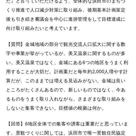
た』と言っていただけるよう、全体的な浜田市のまちづ
くり推進で人口減少対策に取り組み、後期基本計画策定
後も引き続き審議会を中心に進捗管理をして目標達成に
向け取り組みたいと考えています。
浜田市庁舎の
各課への
ご案内
お問い合わせ
【質問】金城地域の部分で観光交流人口拡大に関する数
字や事業が挙がっているが、美又温泉に関するものが多
い。美又温泉ではなく、金城にある6つの地区をうまく利
用することが大切だ。計画案だと毎年約2,000人増やす計
算だが、このままでは増える見込みがない。金城は良い
ところがたくさんあるので、新しいものではなく、今あ
るものをうまく取り入れながら、さまざまな取り組みを
しないと集客できない。目標値の根拠は何か。
【回答】6地区全体での集客や誘客は重要だと思っていま
す。景観づくりに関しては、浜田市で唯一景観住民協定