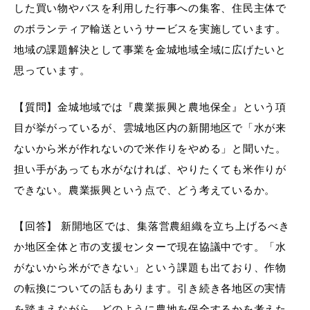
敬老福祉乗車券
した買い物やバスを利用した行事への集客、住民主体で
のボランティア輸送というサービスを実施しています。
地域の課題解決として事業を金城地域全域に広げたいと
思っています。
公共施設
イベント情報
【質問】金城地域では『農業振興と農地保全』という項
目が挙がっているが、雲城地区内の新開地区で「水が来
ないから米が作れないので米作りをやめる」と聞いた。
便利なサービス
担い手があっても水がなければ、やりたくても米作りが
できない。農業振興という点で、どう考えているか。
【回答】 新開地区では、集落営農組織を立ち上げるべき
か地区全体と市の支援センターで現在協議中です。「水
防災・防犯メール
ごみ分別早見表
がないから米ができない」という課題も出ており、作物
気象情報リンク集
の転換についての話もあります。引き続き各地区の実情
を踏まえながら、どのように農地を保全するかを考えた