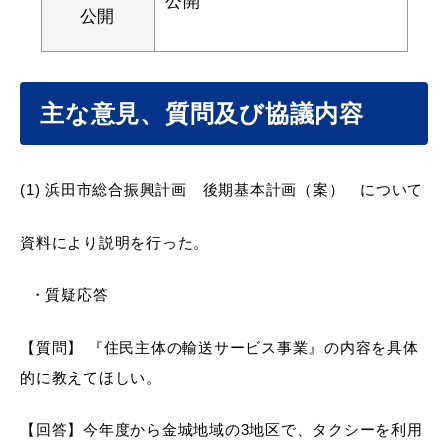
公開
公開
届出・証明
税金
主な意見、質問及び協議内容
(1)
浜田市総合振興計画 後期基本計画（案） について
ごみ・リサイクル
支援・助成制度
資料により説明を行った。
・質疑応答
各種相談窓口
入札
【質問】 『住民主体の輸送サービス事業』の内容を具体
的に教えてほしい。
公共交通・
【回答】今年度から金城地域の3地区で、タクシーを利用
防災・消防