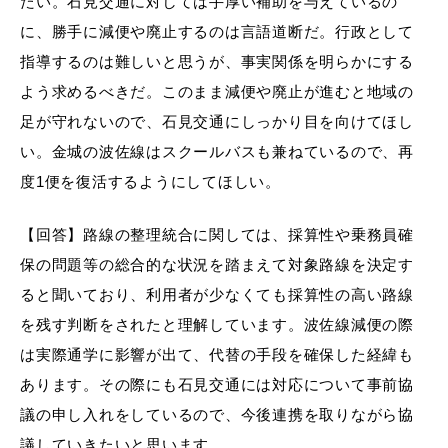
たい。石見交通に対しては手厚い補助を与えているの
に、勝手に減便や廃止するのは言語道断だ。行政として
指導するのは難しいと思うが、事実関係を明らかにする
よう求めるべきだ。このまま減便や廃止が進むと地域の
足が守れないので、石見交通にしっかり目を向けてほし
い。金城の波佐線はスクールバスも兼ねているので、再
度1便を復活するようにしてほしい。
【回答】路線の整理統合に関しては、採算性や乗務員確
保の問題等の総合的な状況を踏まえて対象路線を決定す
ると聞いており、利用者が少なくても採算性の高い路線
を残す判断をされたと理解しています。波佐線減便の際
は実際通学に影響が出て、代替の手段を確保した経緯も
あります。その際にも石見交通には対応について事前協
議の申し入れをしているので、今後連携を取りながら協
議していきたいと思います。