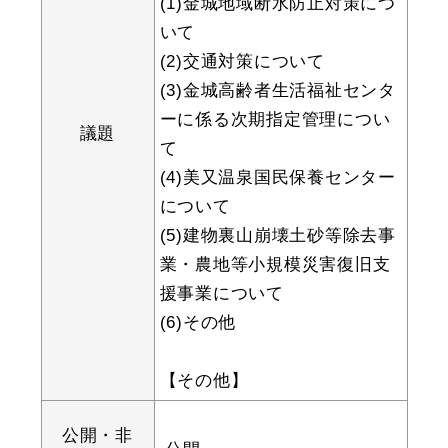
(1)金城地域断水防止対策につ
いて
(2)交通対策について
(3)金城高齢者生活福祉センタ
教育
出会い・結婚
ーに係る次期指定管理につい
議題
て
(4)美又温泉国民保養センター
引っ越し・住まい
就職・退職
について
(5
)
建物裏山崩壊土砂等除去事
業・農地等小規模災害復旧支
援事業について
高齢者・介護
おくやみ
(6)その他
【その他】
目的から探す
公開・非