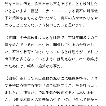
見を市長に伝え、浜田市から声を上げることも検討した
いと思います。新型コロナウイルスによる農家の所得低
下対策等もきちんと行いながら、農家の方が米作りをや
めることにならないよう努力したいと思います。
【質問】少子高齢化は大きな課題で、市は年間多くの予
浜田市観光協会ポータルサイト「はまナビ」
算を組んでいるが、出生数に関係しているのか疑わし
い。家計や教育の助けになっているとは思うが、それで
出生数が多くなっているようには見えない。出生数維持
のためには、幅広い施策が必要だ。
【回答】市としても出生数の減少に危機感を持ち、子育
てを特に応援する施策『総合戦略プラス』等を打ち出し
ましたが、施策だけで出生数が改善するとは思いませ
ん。後期基本計画の将来像の中で、特に『住んで良かっ
移住・出会い応援（はまだ暮らし）