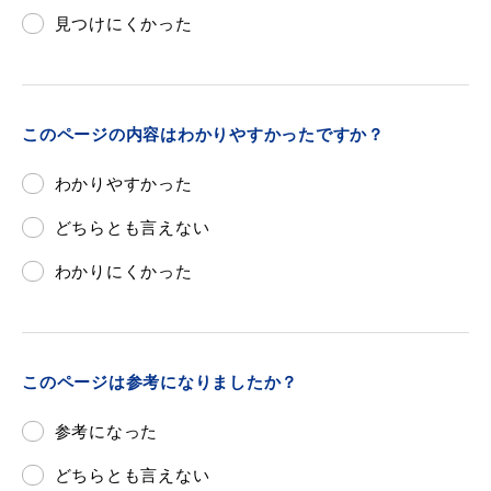
見つけにくかった
届出・証明
税金
このページの内容はわかりやすかったですか？
わかりやすかった
どちらとも言えない
ごみ・リサイクル
支援・助成制度
わかりにくかった
各種相談窓口
入札
このページは参考になりましたか？
参考になった
公共交通・
どちらとも言えない
防災・消防