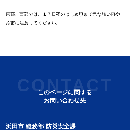
産業・ビジネス
東部、西部では、１７日夜のはじめ頃まで急な強い雨や
落雷に注意してください。
教育・文化・
スポーツ
移住・定住
（はまだぐらし）
観光・飲食
CONTACT
場面から探す
このページに関する
お問い合わせ先
妊娠・出産
子育て
浜田市 総務部 防災安全課