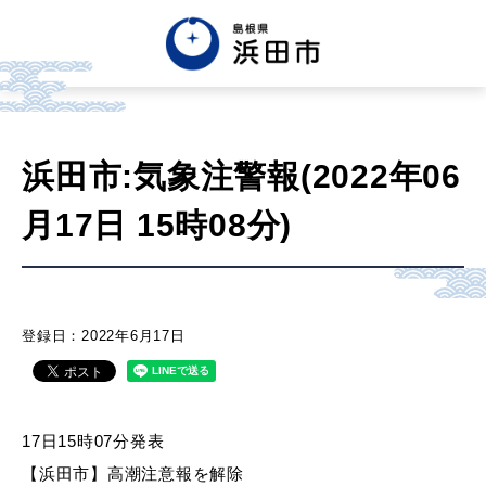
English
中文簡体
中文繁体
浜田市:気象注警報(2022年06
한글
Tiếng việt
Tagalog
月17日 15時08分)
市政情報
くらし・手続き・
まちづくり
登録日：2022年6月17日
健康・福祉・
子育て
17日15時07分発表
【浜田市】高潮注意報を解除