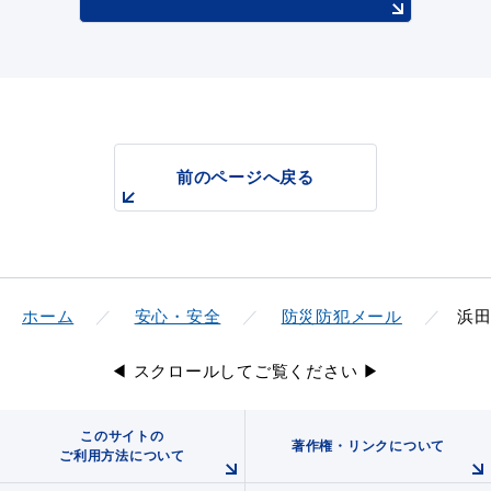
目的別の
募集情報
窓口案内
前のページへ戻る
申請書
ホーム
安心・安全
防災防犯メール
浜田
電子申請
ダウンロード
◀ スクロールしてご覧ください ▶
このサイトの
著作権・リンクについて
ご利用方法について