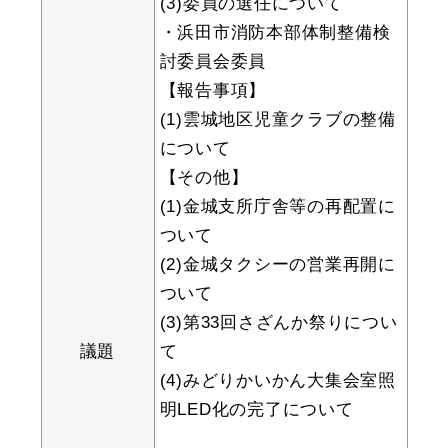
(3)委員の選任について
・浜田市消防本部体制整備検
討委員会委員
【報告事項】
教育
出会い・結婚
(1)雲城地区児童クラブの整備
について
【その他】
引っ越し・住まい
就職・退職
(1)金城支所庁舎等の再配置に
ついて
(2)金城タクシーの営業再開に
ついて
高齢者・介護
おくやみ
(3)第33回さざんか祭りについ
議題
て
(4)みどりかいかん大集会室照
明LED化の完了について
目的から探す