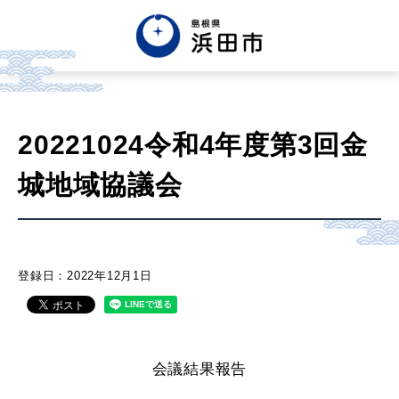
English
中文簡体
中文繁体
20221024令和4年度第3回金
한글
Tiếng việt
Tagalog
城地域協議会
市政情報
くらし・手続き・
まちづくり
登録日：2022年12月1日
健康・福祉・
子育て
会議結果報告