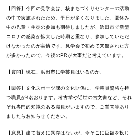
【回答】今回の見学会は、核まちづくりセンターの活動
の中で実施されたため、平日が多くなりました。夏休み
中の児童・生徒の参加も期待しましたが、浜田市で新型
目的別の
コロナの感染が拡大した時期と重なり、参加していただ
募集情報
窓口案内
けなかったのが実情です。見学会で初めて来館された方
が多かったので、今後のPRが大事だと考えています。
【質問】現在、浜田市に学芸員はいるのか。
【回答】文化スポーツ課の文化財係に、学芸員資格を持
申請書
電子申請
つ職員が4名おります。考古学や近世の古文書など、それ
ダウンロード
ぞれ専門的知識のある職員がいますので、ご質問等あり
ましたらお知らせください。
【意見】建て替えに異存はないが、今そこに巨額を投じ