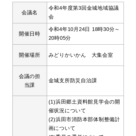
産業・ビジネス
令和4年度第3回金城地域協議
会議名
会
教育・文化・
スポーツ
令和4年10月24日 18時30分～
開催日時
20時05分
移住・定住
（はまだぐらし）
開催場所
みどりかいかん 大集会室
観光・飲食
会議の担
金城支所防災自治課
当課
場面から探す
(1)浜田郷土資料館見学会の開
催状況について
(2)浜田市消防本部体制整備計
画について
妊娠・出産
子育て