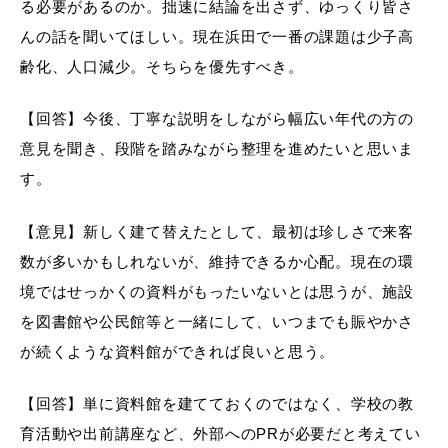
る必要があるのか。拙速に結論を出さず、ゆっくり皆さ
んの話を聞いてほしい。現在浜田で一番の課題は少子高
齢化、人口減少。そちらを優先すべき。
【回答】
今後、丁寧な説明をしながら幅広い年代の方の
意見を聞き、段階を踏みながら整理を進めたいと思いま
浜田市観光協会ポータルサイト「はまナビ」
す。
【意見】新しく建て替えたとして、最初は珍しさで来客
数が多いかもしれないが、維持できるか心配。現在の環
境ではせっかくの資料がもったいないとは思うが、施設
を図書館や公民館等と一緒にして、いつまでも賑やかさ
が続くような資料館ができれば良いと思う。
【回答】単に資料館を建てておくのではなく、学校の教
育活動や出前講座など、外部へのPRが必要だと考えてい
移住・出会い応援（はまだ暮らし）