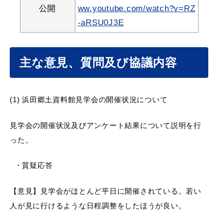
敬老福祉乗車券
公開
ww.youtube.com/watch?v=RZ
-aRSU0J3E
公共施設
イベント情報
主な意見、質問及び協議内容
(1) 浜田郷土資料館見学会の開催状況について
便利なサービス
見学会の開催状況及びアンケート結果について説明を行
った。
・質疑応答
防災・防犯メール
ごみ分別早見表
【意見】見学会がほとんど平日に開催されている。若い
気象情報リンク集
人が見に行けるような日程調整をしたほうが良い。