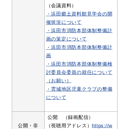
（会議資料）
・浜田郷土資料館見学会の開
催状況について
届出・証明
税金
・浜田市消防本部体制整備計
画の策定について
・浜田市消防本部体制整備計
画
ごみ・リサイクル
支援・助成制度
・浜田市消防本部体制整備検
討委員会委員の就任について
（お願い）
・雲城地区児童クラブの整備
各種相談窓口
入札
について
公開 （録画配信）
公共交通・
公開・非
（視聴用アドレス）
https://w
防災・消防