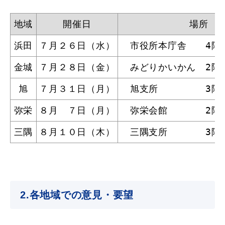
地域
開催日
場所
浜田
７月２６日（水）
　市役所本庁舎　　4階
教育
出会い・結婚
金城
７月２８日（金）
　みどりかいかん　2階
旭
７月３１日（月）
　旭支所　　　　　3階
引っ越し・住まい
就職・退職
弥栄
８月　７日（月）
　弥栄会館　　　　2階
三隅
８月１０日（木）
　三隅支所　　　　3階
高齢者・介護
おくやみ
2.各地域での意見・要望
目的から探す