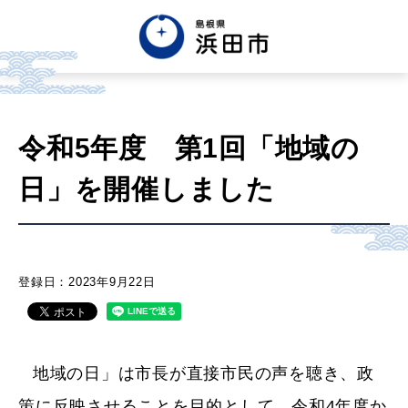
English
中文簡体
中文繁体
令和5年度 第1回「地域の
한글
Tiếng việt
Tagalog
日」を開催しました
市政情報
くらし・手続き・
まちづくり
登録日：2023年9月22日
健康・福祉・
子育て
地域の日」は市長が直接市民の声を聴き、政
策に反映させることを目的として、令和4年度か