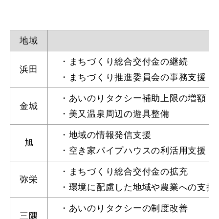
地域
届出・証明
税金
・まちづくり総合交付金の継続 
浜田
・まちづくり推進委員会の事務支援
・あいのりタクシー補助上限の増額
ごみ・リサイクル
支援・助成制度
金城
・美又温泉周辺の遊具整備 ・
・地域の情報発信支援 ・有
旭
・空き家パイプハウスの利活用支援
各種相談窓口
入札
・まちづくり総合交付金の拡充 
弥栄
・環境に配慮した地域や農業への支援
・あいのりタクシーの制度改善 
公共交通・
防災・消防
三隅