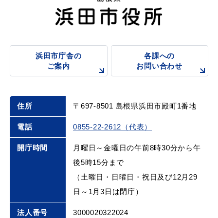
浜田市庁舎の
各課への
浜田市庁舎の
各課への
ご案内
お問い合わせ
ご案内
お問い合わせ
住所
〒697-8501 島根県浜田市殿町1番地
電話
0855-22-2612（代表）
開庁時間
月曜日～金曜日の午前8時30分から午
後5時15分まで
（土曜日・日曜日・祝日及び12月29
日～1月3日は閉庁）
法人番号
3000020322024