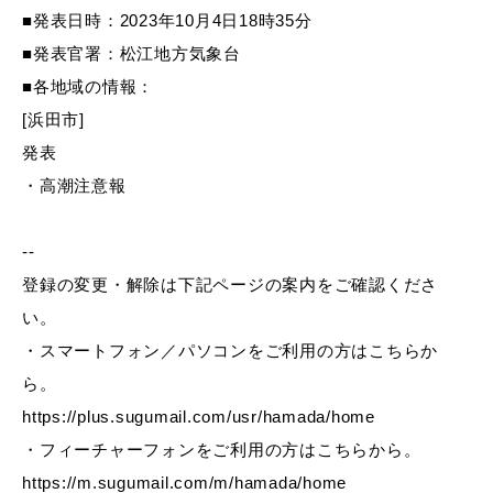
産業・ビジネス
■発表日時：2023年10月4日18時35分
■発表官署：松江地方気象台
■各地域の情報：
教育・文化・
スポーツ
[浜田市]
発表
移住・定住
（はまだぐらし）
・高潮注意報
--
観光・飲食
登録の変更・解除は下記ページの案内をご確認くださ
い。
場面から探す
・スマートフォン／パソコンをご利用の方はこちらか
ら。
https://plus.sugumail.com/usr/hamada/home
・フィーチャーフォンをご利用の方はこちらから。
妊娠・出産
子育て
https://m.sugumail.com/m/hamada/home