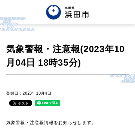
English
中文簡体
中文繁体
気象警報・注意報(2023年10
한글
Tiếng việt
Tagalog
月04日 18時35分)
市政情報
くらし・手続き・
まちづくり
登録日：2023年10月4日
健康・福祉・
子育て
気象警報・注意報情報をお知らせします。