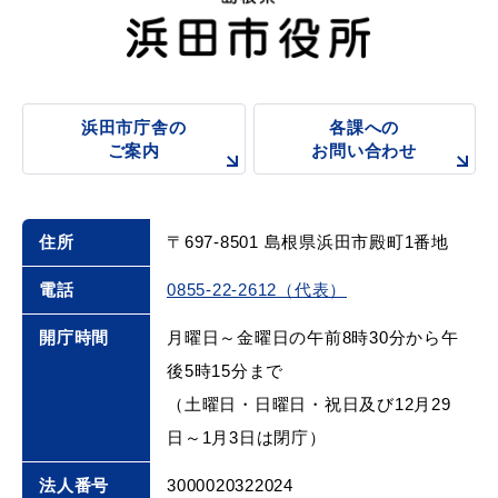
浜田市庁舎の
各課への
浜田市庁舎の
各課への
ご案内
お問い合わせ
ご案内
お問い合わせ
住所
〒697-8501 島根県浜田市殿町1番地
電話
0855-22-2612（代表）
開庁時間
月曜日～金曜日の午前8時30分から午
後5時15分まで
（土曜日・日曜日・祝日及び12月29
日～1月3日は閉庁）
法人番号
3000020322024