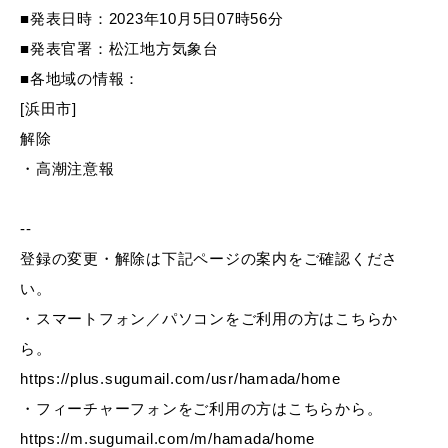
産業・ビジネス
■発表日時：2023年10月5日07時56分
■発表官署：松江地方気象台
■各地域の情報：
教育・文化・
スポーツ
[浜田市]
解除
移住・定住
（はまだぐらし）
・高潮注意報
--
観光・飲食
登録の変更・解除は下記ページの案内をご確認くださ
い。
場面から探す
・スマートフォン／パソコンをご利用の方はこちらか
ら。
https://plus.sugumail.com/usr/hamada/home
・フィーチャーフォンをご利用の方はこちらから。
妊娠・出産
子育て
https://m.sugumail.com/m/hamada/home