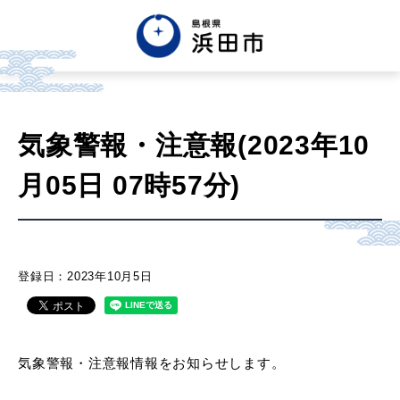
English
中文簡体
中文繁体
気象警報・注意報(2023年10
한글
Tiếng việt
Tagalog
月05日 07時57分)
市政情報
くらし・手続き・
まちづくり
登録日：2023年10月5日
健康・福祉・
子育て
気象警報・注意報情報をお知らせします。