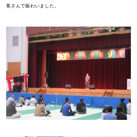
産業・ビジネス
客さんで賑わいました。
教育・文化・
スポーツ
移住・定住
（はまだぐらし）
観光・飲食
場面から探す
妊娠・出産
子育て