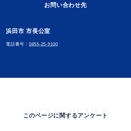
敬老福祉乗車券
お問い合わせ先
浜田市 市長公室
公共施設
イベント情報
電話番号：
0855-25-9100
便利なサービス
防災・防犯メール
QUESTIONNAIRE
ごみ分別早見表
このページに関するアンケート
気象情報リンク集