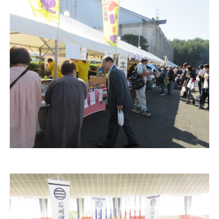
教育
出会い・結婚
引っ越し・住まい
就職・退職
高齢者・介護
おくやみ
目的から探す