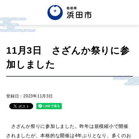
English
中文簡体
中文繁体
11月3日 さざんか祭りに参
한글
Tiếng việt
Tagalog
加しました
市政情報
くらし・手続き・
まちづくり
登録日：2023年11月3日
健康・福祉・
子育て
さざんか祭りに参加しました。昨年は規模縮小で開催
されましたが、本格的な開催は4年ぶりとなり、多くのお