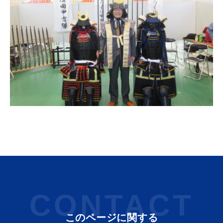
届出・証明
税金
ごみ・リサイクル
支援・助成制度
各種相談窓口
入札
CONTACT
公共交通・
このページに関する
防災・消防