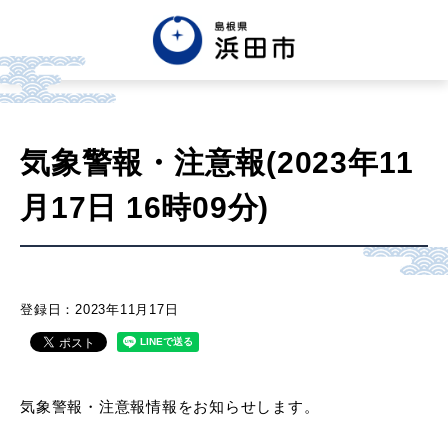
English
中文簡体
中文繁体
気象警報・注意報(2023年11
한글
Tiếng việt
Tagalog
月17日 16時09分)
市政情報
くらし・手続き・
まちづくり
登録日：2023年11月17日
健康・福祉・
子育て
気象警報・注意報情報をお知らせします。