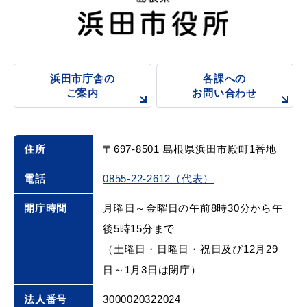
浜田市庁舎の
各課への
浜田市庁舎の
各課への
ご案内
お問い合わせ
ご案内
お問い合わせ
住所
〒697-8501 島根県浜田市殿町1番地
電話
0855-22-2612（代表）
開庁時間
月曜日～金曜日の午前8時30分から午
後5時15分まで
（土曜日・日曜日・祝日及び12月29
日～1月3日は閉庁）
法人番号
3000020322024