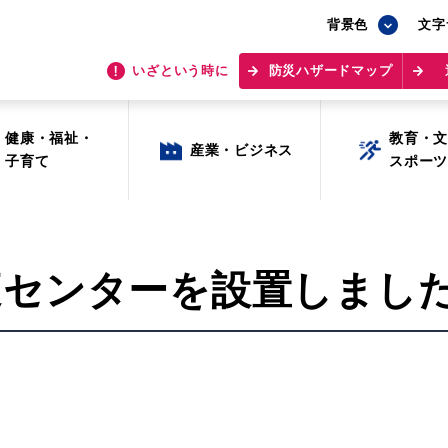
背景色
背景色
文字
文字
いざという時に
いざという時に
防災ハザードマップ
防災ハザードマップ
健康・福祉・
健康・福祉・
教育・
教育・
産業・ビジネス
産業・ビジネス
子育て
子育て
スポー
スポー
庭センターを設置しまし
目的から探す