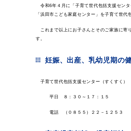
令和6年４月に「子育て世代包括支援センタ
「浜田市こども家庭センター」を子育て世代
妊娠・出産
子育て
これまで以上にお子さんとそのご家族に寄り
す。 なお、窓口の場
出会い・結婚
引っ越し・住ま
妊娠、出産、乳幼児期の
子育て世代包括支援センター（すくすく）
高齢者・介護
おくやみ
平日 ８：３０～１７：１５
電話 （０８５５）２２－１２５３