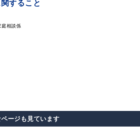
に関すること
家庭相談係
目的別の
表
募集情報
窓口案内
なページも見ています