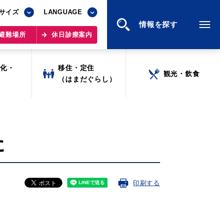
サイズ
サイズ
LANGUAGE
LANGUAGE
情報を探す
情報を探す
避難場所
避難場所
休日診療案内
休日診療案内
文化・
文化・
移住・定住
移住・定住
観光・飲食
観光・飲食
ツ
ツ
（はまだぐらし）
（はまだぐらし）
た
印刷する