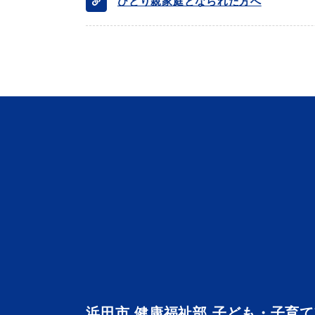
ひとり親家庭となられた方へ
浜田市観光協会ポータルサイ
浜田市 健康福祉部 子ども・子育