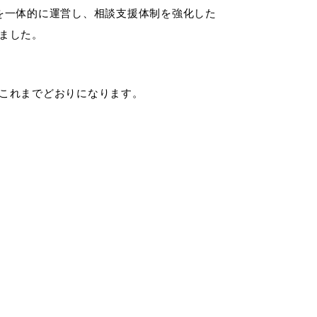
を一体的に運営し、相談支援体制を強化した
ました。
税金
ごみ・リサイクル
りになります。
各種相談窓口
入札
公共交通・
公共施設
敬老福祉乗車券