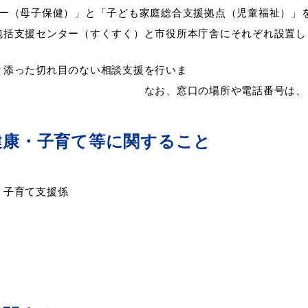
ー（母子保健）」と「子ども家庭総合支援拠点（児童福祉）」
包括支援センター（すくすく）と市役所本庁舎にそれぞれ設置し
教育
届出・証明
添った切れ目のない相談支援を行いま
所や電話番号は、これまでどお
い
就職・退職
支援・助成制度
健康・子育て等に関すること
 子育て支援係
防災・消防
イベント情報