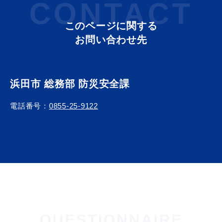
CONTACT
このページに関する
お問い合わせ先
届出・証明
税金
浜田市 総務部 防災安全課
ごみ・リサイクル
支援・助成制度
電話番号：
0855-25-9122
各種相談窓口
入札
公共交通・
QUESTIONNAIRE
防災・消防