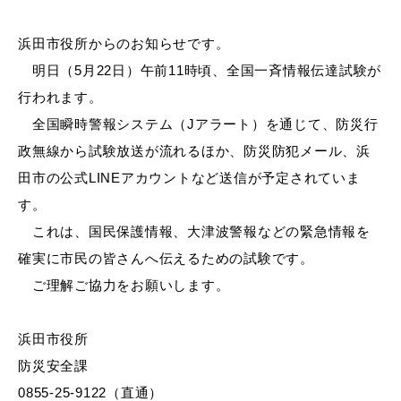
産業・ビジネス
浜田市役所からのお知らせです。
明日（5月22日）午前11時頃、全国一斉情報伝達試験が
教育・文化・
スポーツ
行われます。
全国瞬時警報システム（Jアラート）を通じて、防災行
移住・定住
（はまだぐらし）
政無線から試験放送が流れるほか、防災防犯メール、浜
田市の公式LINEアカウントなど送信が予定されていま
す。
観光・飲食
これは、国民保護情報、大津波警報などの緊急情報を
確実に市民の皆さんへ伝えるための試験です。
場面から探す
ご理解ご協力をお願いします。
浜田市役所
防災安全課
妊娠・出産
子育て
0855-25-9122（直通）