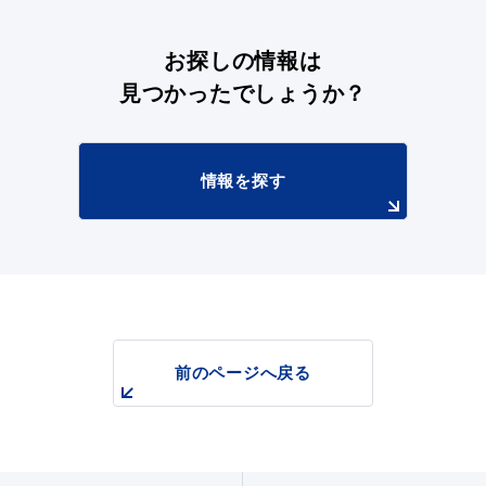
お探しの情報は
見つかったでしょうか？
情報を探す
浜田市観光協会ポータルサイト「はまナビ」
前のページへ戻る
移住・出会い応援（はまだ暮らし）