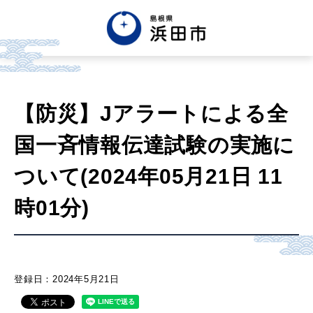
English
中文簡体
中文繁体
【防災】Jアラートによる全
한글
Tiếng việt
Tagalog
国一斉情報伝達試験の実施に
市政情報
ついて(2024年05月21日 11
時01分)
くらし・手続き・
まちづくり
健康・福祉・
子育て
登録日：2024年5月21日