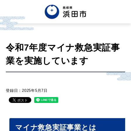
English
中文簡体
中文繁体
令和7年度マイナ救急実証事
한글
Tiếng việt
Tagalog
業を実施しています
市政情報
くらし・手続き・
まちづくり
登録日：2025年5月7日
健康・福祉・
子育て
マイナ救急実証事業とは