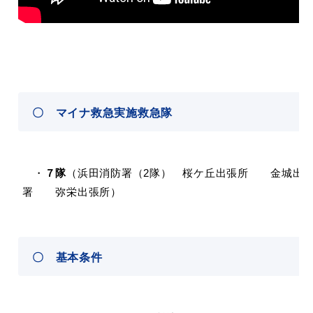
届出・証明
税金
〇 マイナ救急実施救急隊
ごみ・リサイクル
支援・助成制度
・
７隊
（浜田消防署（2隊） 桜ケ丘出張所 金城
署 弥栄出張所）
各種相談窓口
入札
〇 基本条件
公共交通・
防災・消防