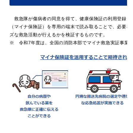
産業・ビジネス
救急隊が傷病者の同意を得て、健康保険証の利用登録さ
（マイナ保険証）を専用の端末で読み取ることで、必要な
教育・文化・
スポーツ
ズな救急活動が行えるかを検証するものです。
※ 令和7年度は、全国の消防本部でマイナ救急実証事業
移住・定住
（はまだぐらし）
観光・飲食
場面から探す
妊娠・出産
子育て