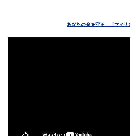
あなたの命を守る 「マイナ救
教育
出会い・結婚
引っ越し・住まい
就職・退職
高齢者・介護
おくやみ
目的から探す