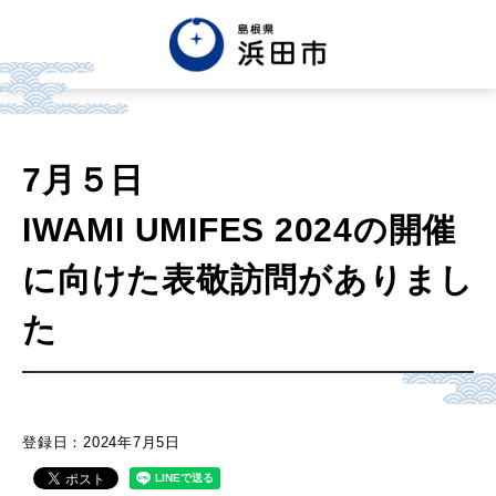
English
中文簡体
中文繁体
7月５日
한글
Tiếng việt
Tagalog
IWAMI UMIFES 2024の開催
市政情報
に向けた表敬訪問がありまし
た
くらし・手続き・
まちづくり
健康・福祉・
子育て
登録日：2024年7月5日