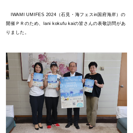
産業・ビジネス
IWAMI UMIFES 2024（石見・海フェスin国府海岸）の
開催ＰＲのため、lani kokufu kaiの皆さんの表敬訪問があ
教育・文化・
スポーツ
りました。
移住・定住
（はまだぐらし）
観光・飲食
場面から探す
妊娠・出産
子育て