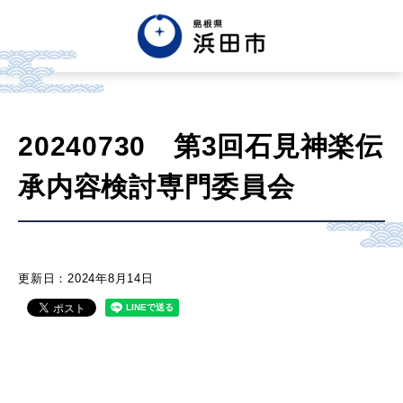
English
中文簡体
中文繁体
20240730 第3回石見神楽伝
한글
Tiếng việt
Tagalog
承内容検討専門委員会
市政情報
くらし・手続き・
まちづくり
更新日：2024年8月14日
健康・福祉・
子育て