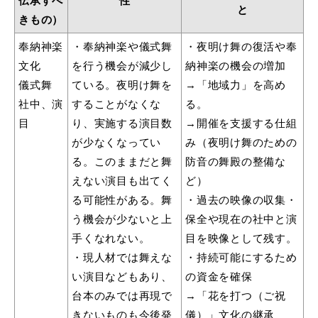
伝承すべ
性
と
きもの）
奉納神楽
・奉納神楽や儀式舞
・夜明け舞の復活や奉
文化
を行う機会が減少し
納神楽の機会の増加
浜田市庁舎の
各課への
ご案内
お問い合わせ
儀式舞
ている。夜明け舞を
→「地域力」を高め
社中、演
することがなくな
る。
目
り、実施する演目数
→開催を支援する仕組
が少なくなってい
み（夜明け舞のための
る。このままだと舞
防音の舞殿の整備な
えない演目も出てく
ど）
る可能性がある。舞
・過去の映像の収集・
う機会が少ないと上
保全や現在の社中と演
手くなれない。
目を映像として残す。
・現人材では舞えな
・持続可能にするため
い演目などもあり、
の資金を確保
台本のみでは再現で
→「花を打つ（ご祝
きないものも今後発
儀）」文化の継承