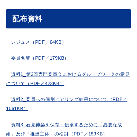
配布資料
目的別の
募集情報
窓口案内
レジュメ（PDF／84KB）
委員名簿（PDF／179KB）
資料1_第2回専門委員会におけるグループワークの意見
について（PDF／423KB）
申請書
電子申請
ダウンロード
資料2_委員への個別ヒアリング結果について（PDF／
1061KB）
資料3_石見神楽を保存・伝承するために「必要な取
組」及び「推進主体」の検討（PDF／183KB）