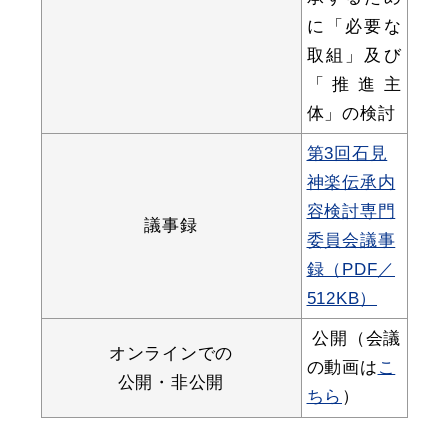
敬老福祉乗車券
に「必要な
取組」及び
「推進主
公共施設
イベント情報
体」の検討
第3回石見
神楽伝承内
容検討専門
便利なサービス
議事録
委員会議事
録（PDF／
512KB）
公開（会議
オンラインでの
の動画は
こ
防災・防犯メール
公開・非公開
ごみ分別早見表
ちら
）
気象情報リンク集