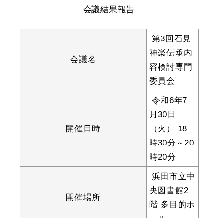
産業・ビジネス
会議結果報告
第3回石見
教育・文化・
スポーツ
神楽伝承内
会議名
容検討専門
委員会
移住・定住
（はまだぐらし）
令和6年7
月30日
観光・飲食
開催日時
（火） 18
時30分～20
場面から探す
時20分
浜田市立中
央図書館2
開催場所
階 多目的ホ
妊娠・出産
子育て