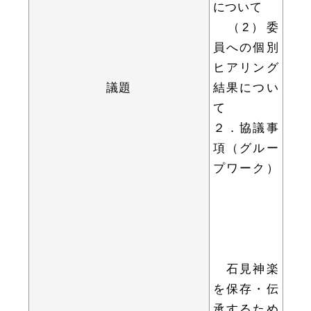
について
（2）委
員への個別
ヒアリング
届出・証明
税金
議題
結果につい
て
２．協議事
ごみ・リサイクル
支援・助成制度
項（グルー
プワーク）
各種相談窓口
入札
石見神楽
を保存・伝
公共交通・
防災・消防
承するため