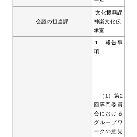
ール
文化振興課
会議の担当課
神楽文化伝
教育
出会い・結婚
承室
１．報告事
項
引っ越し・住まい
就職・退職
（1）第2
高齢者・介護
おくやみ
回専門委員
会における
グループワ
目的から探す
ークの意見