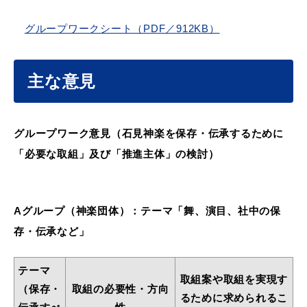
グループワークシート（PDF／912KB）
主な意見
浜田市観光協会ポータルサイト「はまナビ」
グループワーク意見（石見神楽を保存・伝承するために
「必要な取組」及び「推進主体」の検討）
Aグループ（神楽団体）：テーマ「舞、演目、社中の保
存・伝承など」
テーマ
取組案や取組を実現す
（保存・
取組の必要性・方向
るために求められるこ
移住・出会い応援（はまだ暮らし）