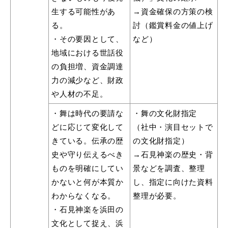
生する可能性があ
→資金確保の方策の検
る。
討（鑑賞料金の値上げ
・その要因として、
など）
地域における世話役
の負担増、資金調達
力の減少など、財政
や人材の不足。
・舞は時代の要請な
・舞の文化財指定
どに応じて変化して
（社中・演目セットで
きている。伝承の歴
の文化財指定）
史や守り伝えるべき
→石見神楽の歴史・背
ものを明確にしてい
景などを調査、整理
かないと何が本質か
し、指定に向けた資料
わからなくなる。
整理が必要。
・石見神楽を浜田の
文化として捉え、浜