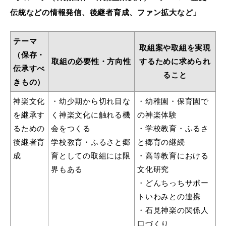
伝統などの情報発信、後継者育成、ファン拡大など」
テーマ
取組案や取組を実現
（保存・
取組の必要性・方向性
するために求められ
伝承すべ
ること
きもの）
神楽文化
・幼少期から切れ目な
・幼稚園・保育園で
を継承す
く神楽文化に触れる機
の神楽体験
るための
会をつくる
・学校教育・ふるさ
後継者育
学校教育・ふるさと郷
と郷育の継続
成
育としての取組には限
・高等教育における
界もある
文化研究
・どんちっちサポー
トいわみとの連携
・石見神楽の関係人
口づくり