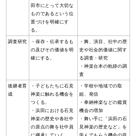
田市にとって大切な
ものであるという位
置づけを明確にす
る。
調査研究
・保存・伝承するも
・舞、演目、社中の歴
の及びその価値を明
史や社会的価値に関す
確にする。
る調査・研究
・神楽台本の軌跡の調
査
後継者育
・子どもたちに石見
・学校や地域での取
成
神楽に触れる機会を
組、発信
つくる。
・奉納神楽などの鑑賞
・浜田における石見
機会の増加
神楽の歴史や各社中
・舞い手に「浜田の石
の原点の舞を社中員
見神楽の歴史など」を
に継承していく。
学んでもらう機会の提