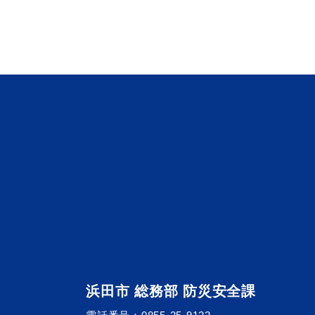
便利なサービス
防災・防犯メール
ごみ分別早見
気象情報リンク集
浜田市 総務部 防災安全課