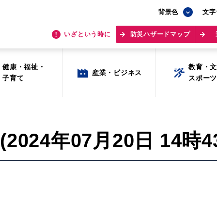
背景色
背景色
文字
文字
いざという時に
いざという時に
防災ハザードマップ
防災ハザードマップ
健康・福祉・
健康・福祉・
教育・
教育・
産業・ビジネス
産業・ビジネス
子育て
子育て
スポー
スポー
024年07月20日 14時4
目的から探す