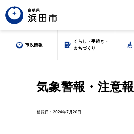
くらし・手続き・
くらし・手続き・
市政情報
市政情報
まちづくり
まちづくり
気象警報・注意報(2
場面から探す
登録日：2024年7月20日