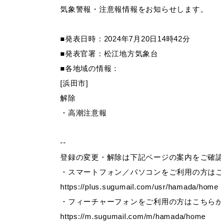
気象警報・注意報情報をお知らせします。
妊娠・出産
子育て
■発表日時：2024年7月20日14時42分
■発表官署：松江地方気象台
■各地域の情報：
[浜田市]
出会い・結婚
引っ越し・住ま
解除
・高潮注意報
高齢者・介護
おくやみ
--
登録の変更・解除は下記ページの案内をご確
・スマートフォン／パソコンをご利用の方は
https://plus.sugumail.com/usr/hamada/home
・フィーチャーフォンをご利用の方はこちら
https://m.sugumail.com/m/hamada/home