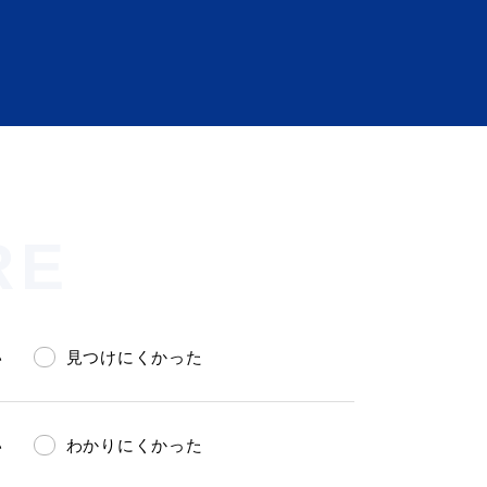
RE
会い応援（はまだ暮らし）
い
見つけにくかった
い
わかりにくかった