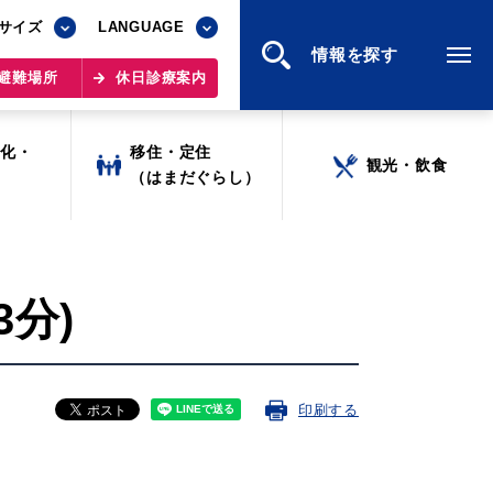
サイズ
サイズ
LANGUAGE
LANGUAGE
情報を探す
情報を探す
避難場所
避難場所
休日診療案内
休日診療案内
文化・
文化・
移住・定住
移住・定住
観光・飲食
観光・飲食
ツ
ツ
（はまだぐらし）
（はまだぐらし）
3分)
印刷する