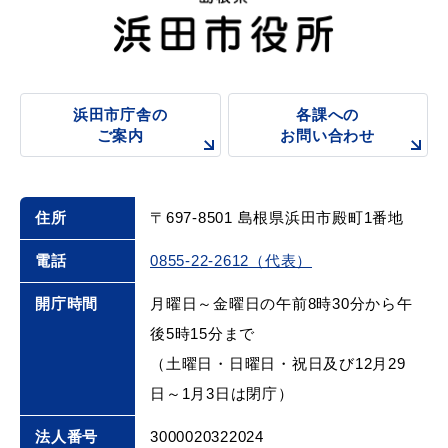
浜田市庁舎の
各課への
浜田市庁舎の
各課への
ご案内
お問い合わせ
ご案内
お問い合わせ
住所
〒697-8501 島根県浜田市殿町1番地
電話
0855-22-2612（代表）
開庁時間
月曜日～金曜日の午前8時30分から午
後5時15分まで
（土曜日・日曜日・祝日及び12月29
日～1月3日は閉庁）
法人番号
3000020322024