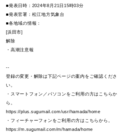
産業・ビジネス
■発表日時：2024年8月21日15時03分
■発表官署：松江地方気象台
■各地域の情報：
教育・文化・
スポーツ
[浜田市]
解除
移住・定住
（はまだぐらし）
・高潮注意報
--
観光・飲食
登録の変更・解除は下記ページの案内をご確認くださ
い。
場面から探す
・スマートフォン／パソコンをご利用の方はこちらか
ら。
https://plus.sugumail.com/usr/hamada/home
・フィーチャーフォンをご利用の方はこちらから。
妊娠・出産
子育て
https://m.sugumail.com/m/hamada/home