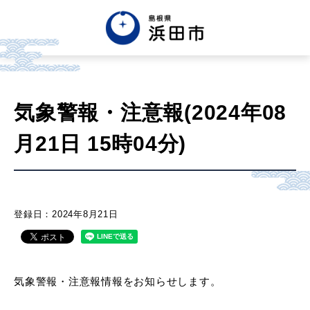
English
中文簡体
中文繁体
気象警報・注意報(2024年08
한글
Tiếng việt
Tagalog
月21日 15時04分)
市政情報
くらし・手続き・
まちづくり
登録日：2024年8月21日
健康・福祉・
子育て
気象警報・注意報情報をお知らせします。