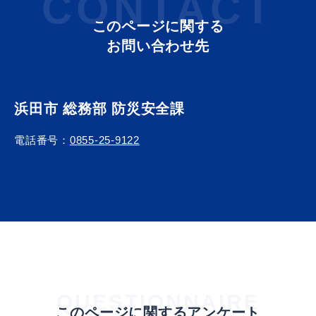
CONTACT
このページに関する
お問い合わせ先
届出・証明
税金
浜田市 総務部 防災安全課
電話番号：
0855-25-9122
ごみ・リサイクル
支援・助成制度
各種相談窓口
入札
QUESTIONNAIRE
公共交通・
防災・消防
このページに関するアンケート