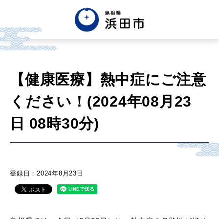
English
中文簡体
中文繁体
【健康医療】熱中症にご注意
한글
Tiếng việt
Tagalog
ください！(2024年08月23
市政情報
日 08時30分)
くらし・手続き・
まちづくり
登録日：2024年8月23日
健康・福祉・
子育て