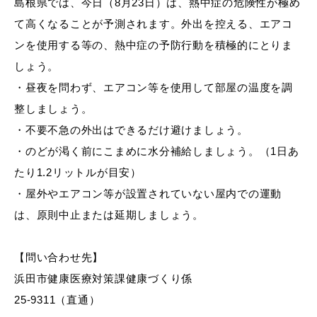
島根県では、今日（8月23日）は、熱中症の危険性が極め
産業・ビジネス
て高くなることが予測されます。外出を控える、エアコ
ンを使用する等の、熱中症の予防行動を積極的にとりま
教育・文化・
スポーツ
しょう。
・昼夜を問わず、エアコン等を使用して部屋の温度を調
整しましょう。
移住・定住
（はまだぐらし）
・不要不急の外出はできるだけ避けましょう。
・のどが渇く前にこまめに水分補給しましょう。（1日あ
たり1.2リットルが目安）
観光・飲食
・屋外やエアコン等が設置されていない屋内での運動
は、原則中止または延期しましょう。
場面から探す
【問い合わせ先】
浜田市健康医療対策課健康づくり係
25-9311（直通）
妊娠・出産
子育て