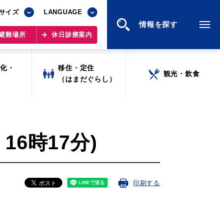
サイズ
サイズ
LANGUAGE
LANGUAGE
情報を探す
情報を探す
避難場所
避難場所
休日診療案内
休日診療案内
文化・
文化・
移住・定住
移住・定住
観光・飲食
観光・飲食
ツ
ツ
（はまだぐらし）
（はまだぐらし）
16時17分)
印刷する