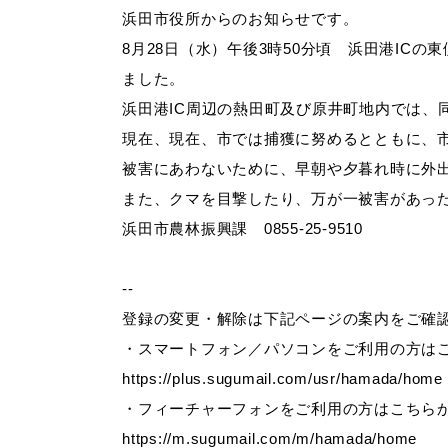
浜田市役所からのお知らせです。
8月28日（水）午後3時50分頃 浜田港IC
妊娠・出産
子育て
ました。
浜田港IC周辺の熱田町及び原井町地内では、
現在、現在、市では捕獲に努めるとともに、
被害にあわないために、早朝や夕暮れ時に外
出会い・結婚
引っ越し・住ま
また、クマを目撃したり、万が一被害があっ
浜田市農林振興課 0855-25-9510
高齢者・介護
おくやみ
--
登録の変更・解除は下記ページの案内をご確
・スマートフォン／パソコンをご利用の方は
https://plus.sugumail.com/usr/hamada/home
・フィーチャーフォンをご利用の方はこちら
https://m.sugumail.com/m/hamada/home