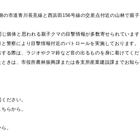
の東側の市道青川長見線と西浜田156号線の交差点付近の山林で親
教育
届出・証明
同じ個体と思われる親子クマの目撃情報が多数寄せられています
市と警察により目撃情報付近のパトロールを実施しております。
出する際は、ラジオやクマ鈴など音の出るものを身に着けてくだ
い
就職・退職
支援・助成制度
たときは、市役所農林振興課または各支所産業建設課までお知ら
防災・消防
認ください。
こちらから。
イベント情報
から。