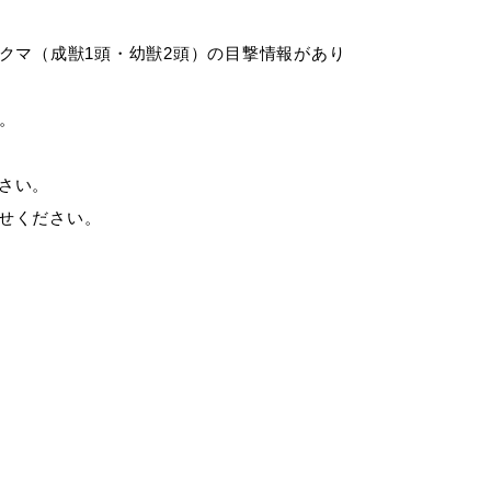
子クマ（成獣1頭・幼獣2頭）の目撃情報があり
税金
ごみ・リサイクル
。
さい。
各種相談窓口
入札
せください。
公共交通・
公共施設
敬老福祉乗車券