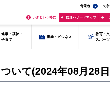
背景色
背景色
文字
文字
いざという時に
いざという時に
防災ハザードマップ
防災ハザードマップ
健康・福祉・
健康・福祉・
教育・
教育・
産業・ビジネス
産業・ビジネス
子育て
子育て
スポー
スポー
て(2024年08月28日 
目的から探す