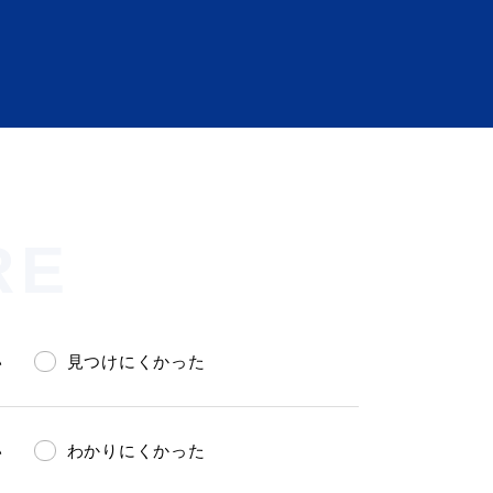
RE
会い応援（はまだ暮らし）
い
見つけにくかった
い
わかりにくかった