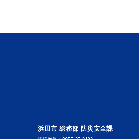
便利なサービス
防災・防犯メール
ごみ分別早見
気象情報リンク集
浜田市 総務部 防災安全課