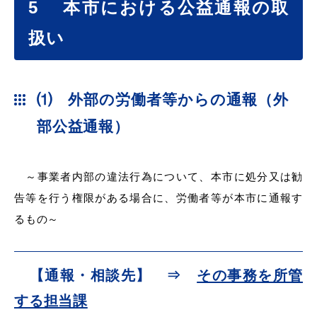
5
本市における公益通報の取
扱い
目的別の
募集情報
窓口案内
⑴ 外部の労働者等からの通報（外
部公益通報）
～事業者内部の違法行為について、本市に処分又は勧
告等を行う権限がある場合に、労働者等が本市に通報す
申請書
電子申請
るもの～
ダウンロード
【通報・相談先】 ⇒
その事務を所管
する担当課