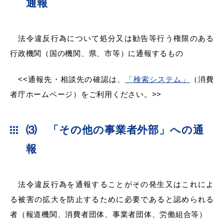
通報
法令違反行為について処分又は勧告等行う権限のある
届出・証明
税金
行政機関（国の機関、県、市等）に通報するもの
<<通報先・相談先の確認は、
「検索システム」
（消費
者庁ホームページ）をご利用ください。>>
ごみ・リサイクル
支援・助成制度
⑶ 「その他の事業者外部」への通
報
各種相談窓口
入札
法令違反行為を通報することがその発生又はこれによ
る被害の拡大を防止するために必要であると認められる
公共交通・
者（報道機関、消費者団体、事業者団体、労働組合等）
防災・消防