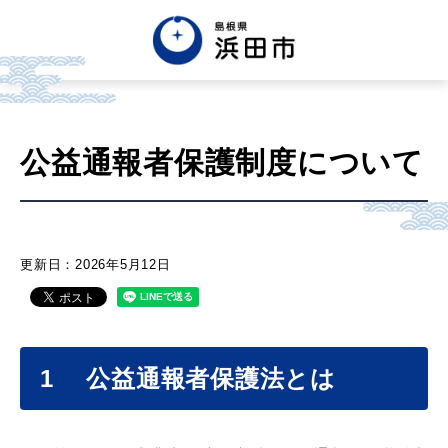
English
中文簡体
中文繁体
公益通報者保護制度について
한글
Tiếng việt
Tagalog
市政情報
更新日：2026年5月12日
くらし・手続き・
まちづくり
1
公益通報者保護法とは
健康・福祉・
子育て