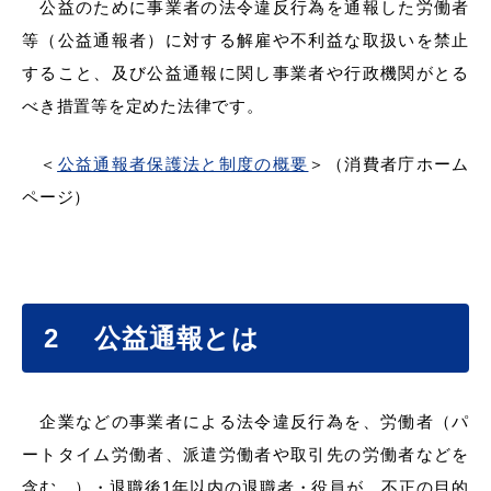
公益のために事業者の法令違反行為を通報した労働者
産業・ビジネス
等（公益通報者）に対する解雇や不利益な取扱いを禁止
すること、及び公益通報に関し事業者や行政機関がとる
教育・文化・
スポーツ
べき措置等を定めた法律です。
＜
公益通報者保護法と制度の概要
＞（消費者庁ホーム
移住・定住
（はまだぐらし）
ページ）
観光・飲食
2
公益通報とは
場面から探す
企業などの事業者による法令違反行為を、労働者（パ
ートタイム労働者、派遣労働者や取引先の労働者などを
妊娠・出産
子育て
含む。）・退職後1年以内の退職者・役員が、不正の目的