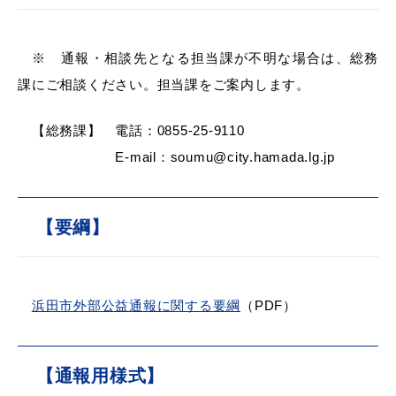
※ 通報・相談先となる担当課が不明な場合は、総務
課にご相談ください。担当課をご案内します。
【総務課】 電話：0855-25-9110
浜田市観光協会ポータルサイト「はまナビ」
E-mail：soumu@city.hamada.lg.jp
【要綱】
浜田市外部公益通報に関する要綱
（PDF）
【通報用様式】
移住・出会い応援（はまだ暮らし）