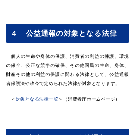
敬老福祉乗車券
4
公益通報の対象となる法律
公共施設
イベント情報
個人の生命や身体の保護、消費者の利益の擁護、環境
の保全、公正な競争の確保、その他国民の生命、身体、
便利なサービス
財産その他の利益の保護に関わる法律として、公益通報
者保護法や政令で定められた法律が対象となります。
＜
対象となる法律一覧
＞（消費者庁ホームページ）
防災・防犯メール
ごみ分別早見表
気象情報リンク集