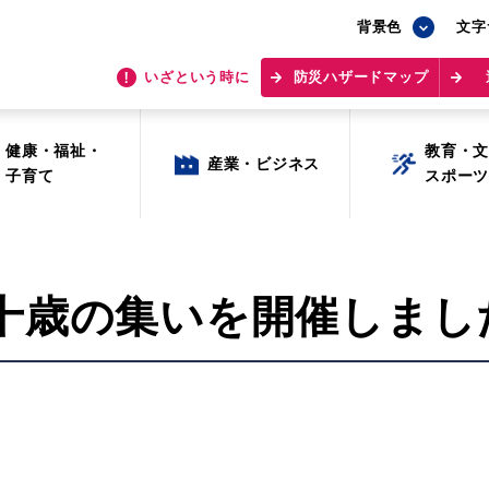
背景色
背景色
文字
文字
いざという時に
いざという時に
防災ハザードマップ
防災ハザードマップ
健康・福祉・
健康・福祉・
教育・
教育・
産業・ビジネス
産業・ビジネス
子育て
子育て
スポー
スポー
十歳の集いを開催しまし
目的から探す