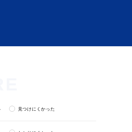
会い応援（はまだ暮らし）
RE
い
見つけにくかった