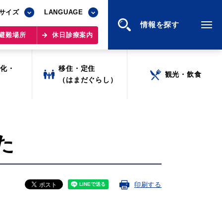
サイズ
サイズ
LANGUAGE
LANGUAGE
情報を探す
情報を探す
避難場所
避難場所
休日診療案内
休日診療案内
文化・
文化・
移住・定住
移住・定住
観光・飲食
観光・飲食
ツ
ツ
（はまだぐらし）
（はまだぐらし）
た
印刷する