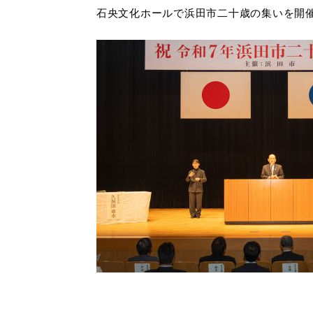
石央文化ホールで浜田市二十歳の集いを開催
妊娠・出産
子育て
出会い・結婚
引っ越し・住ま
高齢者・介護
おくやみ