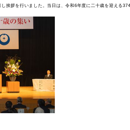
し挨拶を行いました。当日は、令和6年度に二十歳を迎える37
教育
届出・証明
い
就職・退職
支援・助成制度
防災・消防
イベント情報