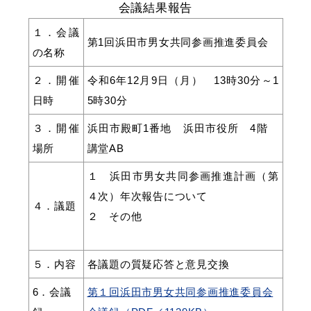
会議結果報告
産業・ビジネス
１．会議
第1回浜田市男女共同参画推進委員会
の名称
教育・文化・
スポーツ
２．開催
令和6年12月9日（月） 13時30分～1
日時
5時30分
移住・定住
（はまだぐらし）
３．開催
浜田市殿町1番地 浜田市役所 4階
場所
講堂AB
観光・飲食
１ 浜田市男女共同参画推進計画（第
４次）年次報告について
４．議題
場面から探す
２ その他
５．内容
各議題の質疑応答と意見交換
6．会議
第１回浜田市男女共同参画推進委員会
妊娠・出産
子育て