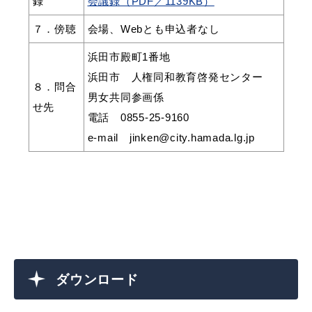
録
会議録（PDF／1139KB）
７．傍聴
会場、Webとも申込者なし
浜田市殿町1番地
教育
出会い・結婚
浜田市 人権同和教育啓発センター
８．問合
男女共同参画係
せ先
電話 0855-25-9160
e-mail jinken@city.hamada.lg.jp
引っ越し・住まい
就職・退職
高齢者・介護
おくやみ
ダウンロード
目的から探す