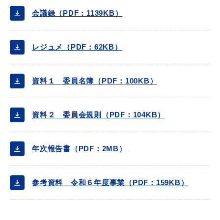
会議録（PDF：1139KB）
レジュメ（PDF：62KB）
届出・証明
税金
資料１ 委員名簿（PDF：100KB）
ごみ・リサイクル
支援・助成制度
資料２ 委員会規則（PDF：104KB）
年次報告書（PDF：2MB）
各種相談窓口
入札
参考資料 令和６年度事業（PDF：159KB）
公共交通・
防災・消防