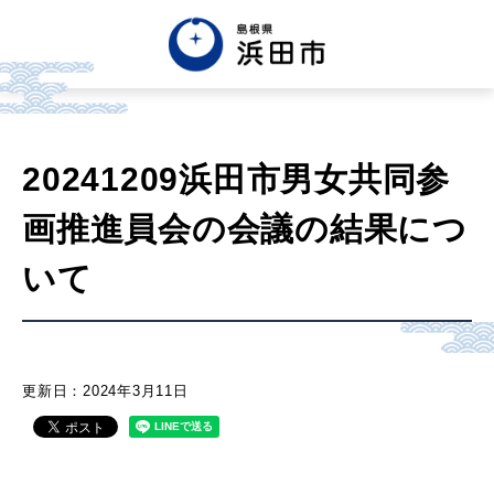
English
中文簡体
中文繁体
20241209浜田市男女共同参
한글
Tiếng việt
Tagalog
画推進員会の会議の結果につ
市政情報
いて
くらし・手続き・
まちづくり
更新日：2024年3月11日
健康・福祉・
子育て