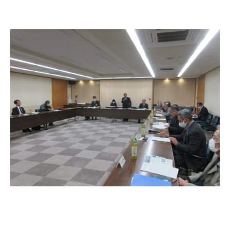
産業・ビジネス
教育・文化・
スポーツ
移住・定住
（はまだぐらし）
観光・飲食
場面から探す
妊娠・出産
子育て