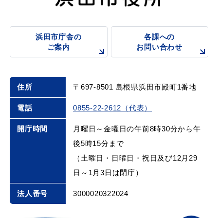
浜田市庁舎の
各課への
ご案内
お問い合わせ
浜田市庁舎の
各課への
ご案内
お問い合わせ
住所
〒697-8501 島根県浜田市殿町1番地
電話
0855-22-2612（代表）
開庁時間
月曜日～金曜日の午前8時30分から午
後5時15分まで
（土曜日・日曜日・祝日及び12月29
日～1月3日は閉庁）
法人番号
3000020322024