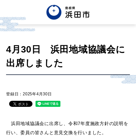
English
中文簡体
中文繁体
4月30日 浜田地域協議会に
한글
Tiếng việt
Tagalog
出席しました
市政情報
くらし・手続き・
まちづくり
登録日：2025年4月30日
健康・福祉・
子育て
浜田地域協議会に出席し、令和7年度施政方針の説明を
行い、委員の皆さんと意見交換を行いました。