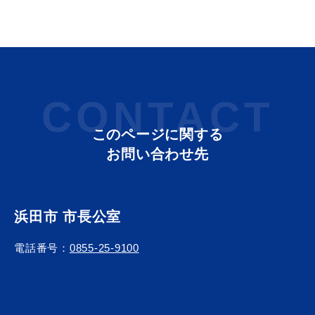
教育
出会い・結婚
CONTACT
このページに関する
引っ越し・住まい
就職・退職
お問い合わせ先
浜田市 市長公室
高齢者・介護
おくやみ
電話番号：
0855-25-9100
目的から探す