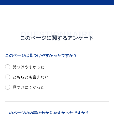
届出・証明
税金
QUESTIONNAIRE
このページに関するアンケート
ごみ・リサイクル
支援・助成制度
このページは見つけやすかったですか？
見つけやすかった
どちらとも言えない
各種相談窓口
入札
見つけにくかった
公共交通・
防災・消防
このページの内容はわかりやすかったですか？