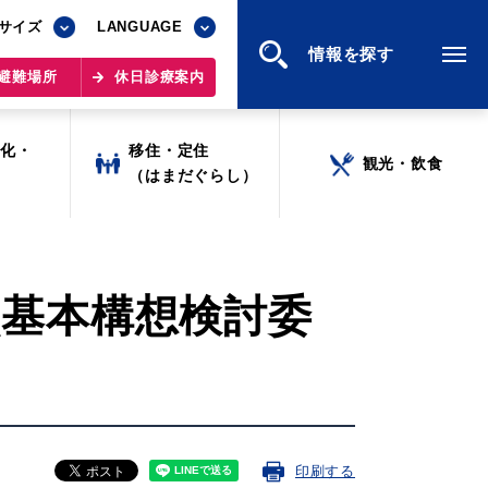
サイズ
サイズ
LANGUAGE
LANGUAGE
情報を探す
情報を探す
避難場所
避難場所
休日診療案内
休日診療案内
文化・
文化・
移住・定住
移住・定住
観光・飲食
観光・飲食
ツ
ツ
（はまだぐらし）
（はまだぐらし）
拠点基本構想検討委
印刷する