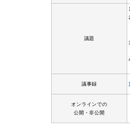
便利なサービス
議題
防災・防犯メール
ごみ分別早見
議事録
気象情報リンク集
オンラインでの
公開・非公開