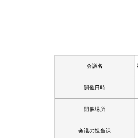
妊娠・出産
子育て
出会い・結婚
引っ越し・住ま
会議名
高齢者・介護
おくやみ
開催日時
開催場所
会議の担当課