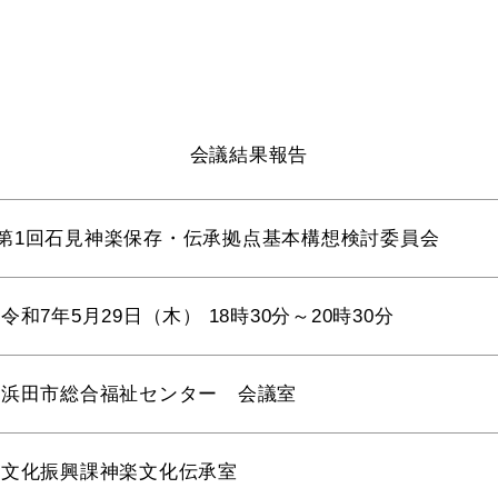
教育
届出・証明
会議結果報告
い
就職・退職
支援・助成制度
第1回石見神楽保存・伝承拠点基本構想検討委員会
令和7年5月29日（木） 18時30分～20時30分
防災・消防
浜田市総合福祉センター 会議室
イベント情報
文化振興課神楽文化伝承室