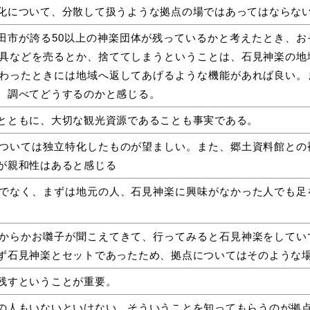
化について、分散して扱うような拠点の場ではあってはならな
浜田市が誇る50以上の神楽団体が残っているかと考えたとき、
具などを売るとか、捨ててしまうということは、石見神楽の地
わったときには地域へ返してあげるような機能があれば良い。
、調べてどうするのかと感じる。
とともに、大切な観光資源であることも事実である。
ついては独立特化したものが望ましい。また、郷土資料館との
が親和性はあると感じる
でなく、まずは地元の人、石見神楽に興味がなかった人でも足
からかお囃子が聞こえてきて、行ってみると石見神楽をしてい
ず石見神楽とセットであったため、拠点についてはそのような
残すということが重要。
の人もいないといけない。そういうことを知ってもらうのが拠