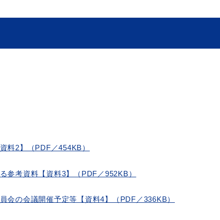
ト「はまナビ」
移住・出
料2】（PDF／454KB）
参考資料【資料3】（PDF／952KB）
員会の会議開催予定等【資料4】（PDF／336KB）