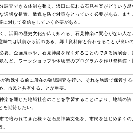
分調査できる体制を整え、浜田に伝わる石見神楽がどういう歴
な適切な措置、散逸を防ぐ対策をとっていく必要がある。また
等に対して発信をしていく必要がある。
く、浜田の歴史文化が広く知れる、石見神楽に関心がない人な
意味では以前から話のある、郷土資料館と合わせることが良い
必要。企画展示や、石見神楽を深く知ることのできる講演会、
験など、ワークショップや体験型のプログラムを作り資料館・
が散逸する前に所在の確認調査を行い、それを施設で保管する
め、市民と共有することが重要。
神楽を通じた地域社会のことを学習することにより、地域の誇
とを期待したい。
市で培われてきた様々な石見神楽文化を、市民をはじめ多くの
要。