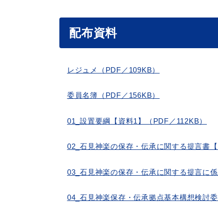
配布資料
レジュメ（PDF／109KB）
委員名簿（PDF／156KB）
浜田市観光協会ポータルサイ
01_設置要綱【資料1】（PDF／112KB）
02_石見神楽の保存・伝承に関する提言書【資
03_石見神楽の保存・伝承に関する提言に係る
04_石見神楽保存・伝承拠点基本構想検討委