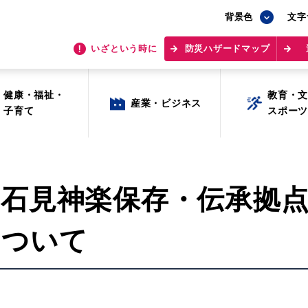
背景色
背景色
文字
文字
いざという時に
いざという時に
防災ハザードマップ
防災ハザードマップ
健康・福祉・
健康・福祉・
教育・
教育・
産業・ビジネス
産業・ビジネス
子育て
子育て
スポー
スポー
第1回石見神楽保存・伝承
について
目的から探す