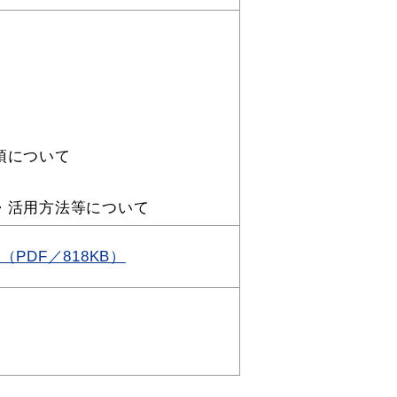
項について
・活用方法等について
申請書
電子申請
DF／818KB）
ダウンロード