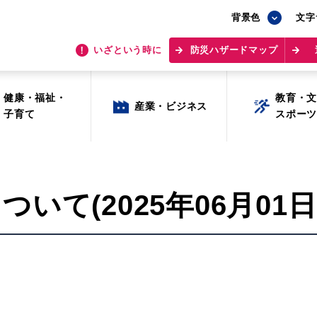
背景色
背景色
文字
文字
いざという時に
いざという時に
防災ハザードマップ
防災ハザードマップ
健康・福祉・
健康・福祉・
教育・
教育・
産業・ビジネス
産業・ビジネス
子育て
子育て
スポー
スポー
て(2025年06月01日 
目的から探す