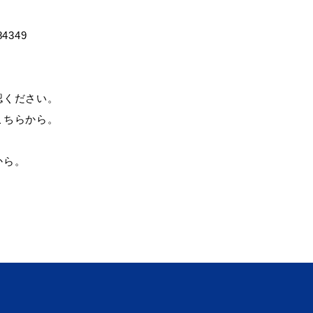
84349
認ください。
こちらから。
から。
目的別の
表
募集情報
窓口案内