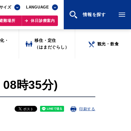
サイズ
サイズ
LANGUAGE
LANGUAGE
情報を探す
情報を探す
避難場所
避難場所
休日診療案内
休日診療案内
文化・
文化・
移住・定住
移住・定住
観光・飲食
観光・飲食
ツ
ツ
（はまだぐらし）
（はまだぐらし）
08時35分)
印刷する