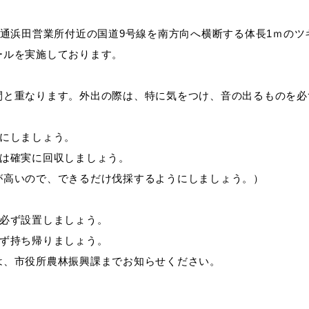
交通浜田営業所付近の国道9号線を南方向へ横断する体長1ｍのツ
教育
届出・証明
ールを実施しております。
間と重なります。外出の際は、特に気をつけ、音の出るものを必
い
就職・退職
支援・助成制度
うにしましょう。
実は確実に回収しましょう。
が高いので、できるだけ伐採するようにしましょう。）
防災・消防
を必ず設置しましょう。
必ず持ち帰りましょう。
は、市役所農林振興課までお知らせください。
イベント情報