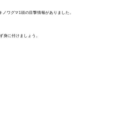
キノワグマ1頭の目撃情報がありました。
税金
ごみ・リサイクル
ず身に付けましょう。
各種相談窓口
入札
公共交通・
公共施設
敬老福祉乗車券