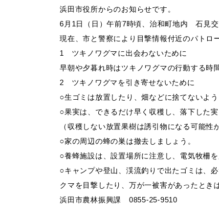
浜田市役所からのお知らせです。
6月1日（日）午前7時頃、治和町地内 石見
妊娠・出産
子育て
現在、市と警察により目撃情報付近のパトロ
1 ツキノワグマに出会わないために
早朝や夕暮れ時はツキノワグマの行動する時
2 ツキノワグマを引き寄せないために
出会い・結婚
引っ越し・住ま
○生ゴミは放置したり、畑などに捨てないよ
○果実は、できるだけ早く収穫し、落下した
（収穫しない放置果樹は誘引物になる可能性
高齢者・介護
おくやみ
○家の周辺の蜂の巣は撤去しましょう。
○養蜂施設は、設置場所に注意し、電気牧柵
○キャンプや登山、渓流釣りで出たゴミは、
クマを目撃したり、万が一被害があったとき
浜田市農林振興課 0855-25-9510