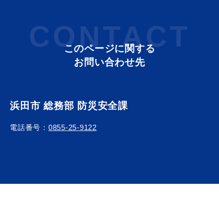
敬老福祉乗車券
CONTACT
このページに関する
公共施設
イベント情報
お問い合わせ先
浜田市 総務部 防災安全課
便利なサービス
電話番号：
0855-25-9122
防災・防犯メール
ごみ分別早見表
気象情報リンク集