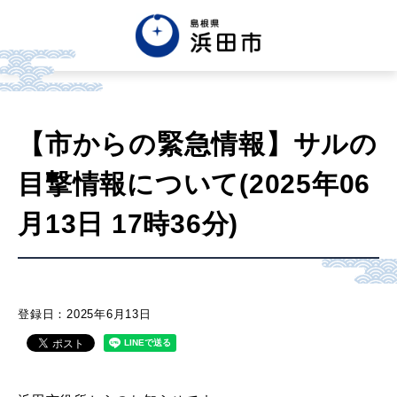
English
中文簡体
中文繁体
【市からの緊急情報】サルの
한글
Tiếng việt
Tagalog
目撃情報について(2025年06
市政情報
月13日 17時36分)
くらし・手続き・
まちづくり
登録日：2025年6月13日
健康・福祉・
子育て