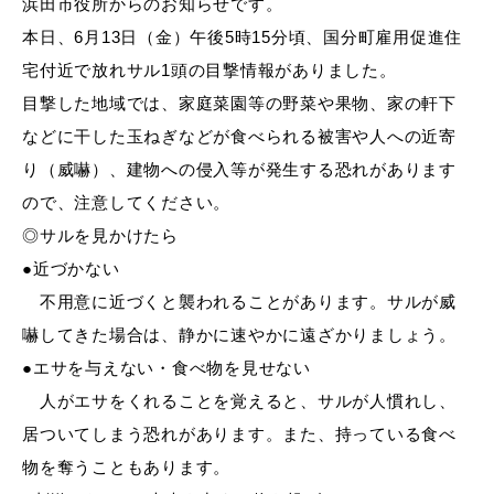
浜田市役所からのお知らせです。
産業・ビジネス
本日、6月13日（金）午後5時15分頃、国分町雇用促進住
宅付近で放れサル1頭の目撃情報がありました。
教育・文化・
スポーツ
目撃した地域では、家庭菜園等の野菜や果物、家の軒下
などに干した玉ねぎなどが食べられる被害や人への近寄
り（威嚇）、建物への侵入等が発生する恐れがあります
移住・定住
（はまだぐらし）
ので、注意してください。
◎サルを見かけたら
●近づかない
観光・飲食
不用意に近づくと襲われることがあります。サルが威
嚇してきた場合は、静かに速やかに遠ざかりましょう。
場面から探す
●エサを与えない・食べ物を見せない
人がエサをくれることを覚えると、サルが人慣れし、
居ついてしまう恐れがあります。また、持っている食べ
物を奪うこともあります。
妊娠・出産
子育て