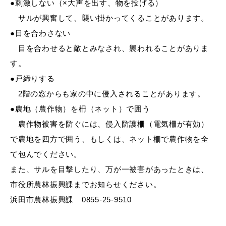
●刺激しない（×大声を出す、物を投げる）
サルが興奮して、襲い掛かってくることがあります。
●目を合わさない
教育
出会い・結婚
目を合わせると敵とみなされ、襲われることがありま
す。
●戸締りする
2階の窓からも家の中に侵入されることがあります。
引っ越し・住まい
就職・退職
●農地（農作物）を柵（ネット）で囲う
農作物被害を防ぐには、侵入防護柵（電気柵が有効）
で農地を四方で囲う、もしくは、ネット柵で農作物を全
て包んでください。
高齢者・介護
おくやみ
また、サルを目撃したり、万が一被害があったときは、
市役所農林振興課までお知らせください。
浜田市農林振興課 0855-25-9510
目的から探す