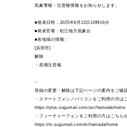
気象警報・注意報情報をお知らせします。
妊娠・出産
子育て
■発表日時：2025年6月22日10時16分
■発表官署：松江地方気象台
■各地域の情報：
[浜田市]
出会い・結婚
引っ越し・住ま
解除
・高潮注意報
高齢者・介護
おくやみ
--
登録の変更・解除は下記ページの案内をご確
・スマートフォン／パソコンをご利用の方は
https://plus.sugumail.com/usr/hamada/home
・フィーチャーフォンをご利用の方はこちら
https://m.sugumail.com/m/hamada/home