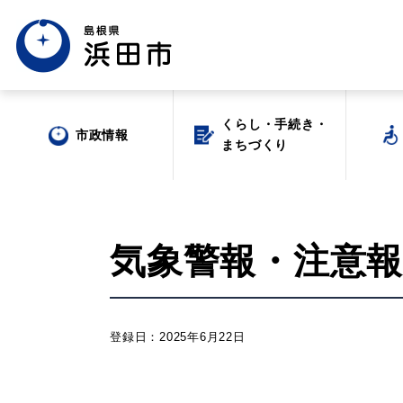
くらし・手続き・
くらし・手続き・
市政情報
市政情報
まちづくり
まちづくり
気象警報・注意報(2
場面から探す
登録日：2025年6月22日