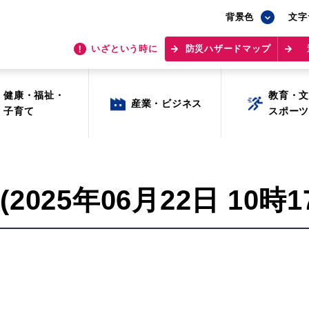
背景色
背景色
文字
文字
いざという時に
いざという時に
防災ハザードマップ
防災ハザードマップ
健康・福祉・
健康・福祉・
教育・
教育・
産業・ビジネス
産業・ビジネス
子育て
子育て
スポー
スポー
025年06月22日 10時1
目的から探す