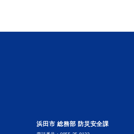
便利なサービス
防災・防犯メール
ごみ分別早見
気象情報リンク集
浜田市 総務部 防災安全課