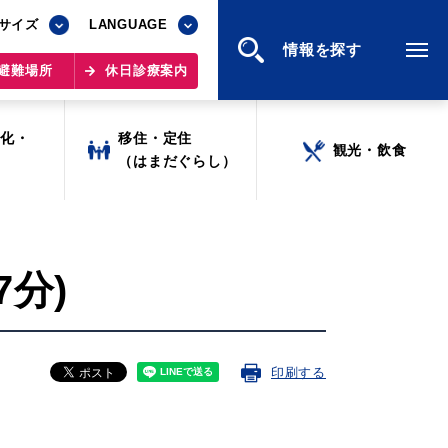
サイズ
サイズ
LANGUAGE
LANGUAGE
情報を探す
情報を探す
避難場所
避難場所
休日診療案内
休日診療案内
文化・
文化・
移住・定住
移住・定住
観光・飲食
観光・飲食
ツ
ツ
（はまだぐらし）
（はまだぐらし）
7分)
印刷する