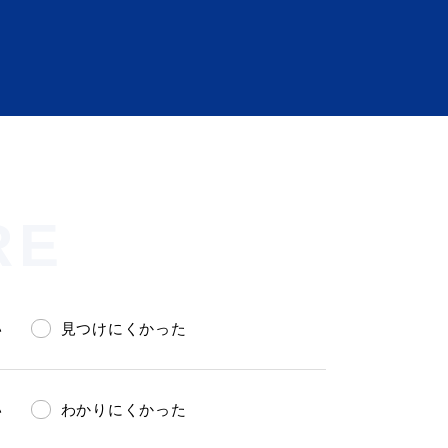
RE
会い応援（はまだ暮らし）
い
見つけにくかった
い
わかりにくかった