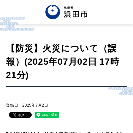
English
中文簡体
中文繁体
【防災】火災について（誤
한글
Tiếng việt
Tagalog
報）(2025年07月02日 17時
市政情報
21分)
くらし・手続き・
まちづくり
登録日：2025年7月2日
健康・福祉・
子育て