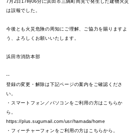
7月2日17時06分に浜田市三隅町岡見で発生した建物火災
産業・ビジネス
は誤報でした。
教育・文化・
スポーツ
今後とも火災危険の周知にご理解、ご協力を賜りますよ
う、よろしくお願いいたします。
移住・定住
（はまだぐらし）
浜田市消防本部
--
観光・飲食
登録の変更・解除は下記ページの案内をご確認くださ
い。
場面から探す
・スマートフォン／パソコンをご利用の方はこちらか
ら。
https://plus.sugumail.com/usr/hamada/home
・フィーチャーフォンをご利用の方はこちらから。
妊娠・出産
子育て