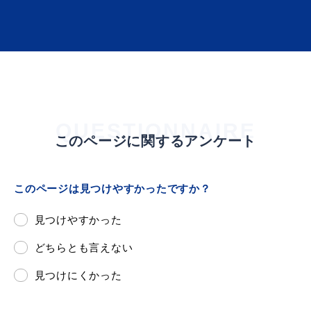
届出・証明
税金
QUESTIONNAIRE
このページに関するアンケート
ごみ・リサイクル
支援・助成制度
このページは見つけやすかったですか？
見つけやすかった
各種相談窓口
入札
どちらとも言えない
見つけにくかった
公共交通・
防災・消防