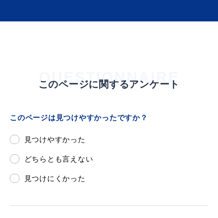
届出・証明
税金
QUESTIONNAIRE
このページに関するアンケート
ごみ・リサイクル
支援・助成制度
このページは見つけやすかったですか？
見つけやすかった
各種相談窓口
入札
どちらとも言えない
見つけにくかった
公共交通・
防災・消防