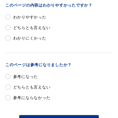
敬老福祉乗車券
このページの内容はわかりやすかったですか？
わかりやすかった
どちらとも言えない
公共施設
イベント情報
わかりにくかった
便利なサービス
このページは参考になりましたか？
参考になった
どちらとも言えない
防災・防犯メール
参考にならなかった
ごみ分別早見表
気象情報リンク集