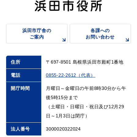
浜田市庁舎の
各課への
浜田市庁舎の
各課への
ご案内
お問い合わせ
ご案内
お問い合わせ
住所
〒697-8501 島根県浜田市殿町1番地
電話
0855-22-2612（代表）
開庁時間
月曜日～金曜日の午前8時30分から午
後5時15分まで
（土曜日・日曜日・祝日及び12月29
日～1月3日は閉庁）
法人番号
3000020322024