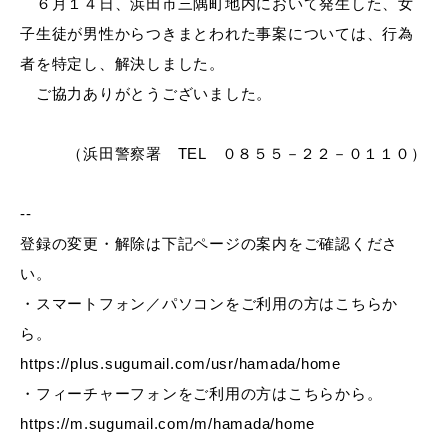
６月１４日、浜田市三隅町地内において発生した、女
産業・ビジネス
子生徒が男性からつきまとわれた事案については、行為
者を特定し、解決しました。
教育・文化・
スポーツ
ご協力ありがとうございました。
（浜田警察署 TEL ０８５５－２２－０１１０）
移住・定住
（はまだぐらし）
--
登録の変更・解除は下記ページの案内をご確認くださ
観光・飲食
い。
・スマートフォン／パソコンをご利用の方はこちらか
場面から探す
ら。
https://plus.sugumail.com/usr/hamada/home
・フィーチャーフォンをご利用の方はこちらから。
https://m.sugumail.com/m/hamada/home
妊娠・出産
子育て