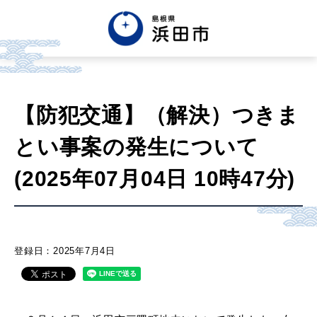
English
中文簡体
中文繁体
【防犯交通】（解決）つきま
한글
Tiếng việt
Tagalog
とい事案の発生について
市政情報
(2025年07月04日 10時47分)
くらし・手続き・
まちづくり
登録日：2025年7月4日
健康・福祉・
子育て