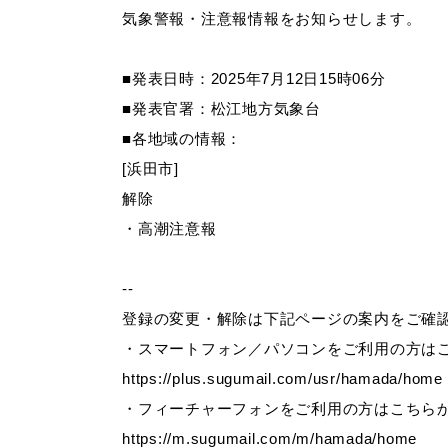
気象警報・注意報情報をお知らせします。
妊娠・出産
子育て
■発表日時：2025年7月12日15時06分
■発表官署：松江地方気象台
■各地域の情報：
[浜田市]
出会い・結婚
引っ越し・住ま
解除
・高潮注意報
高齢者・介護
おくやみ
--
登録の変更・解除は下記ページの案内をご確
・スマートフォン／パソコンをご利用の方は
https://plus.sugumail.com/usr/hamada/home
・フィーチャーフォンをご利用の方はこちら
https://m.sugumail.com/m/hamada/home