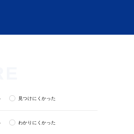
RE
会い応援（はまだ暮らし）
い
見つけにくかった
い
わかりにくかった