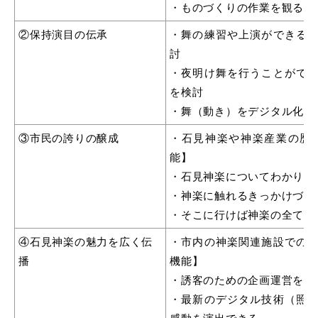
・ものづくりの作業を観るこ
②保持演目の伝承
・舞の練習や上演ができる
討
・夜明け舞を行うことがで
を検討
・舞（動き）をデジタル化し
③市民の誇りの醸成
・石見神楽や神楽産業の歴
能】
・石見神楽についてわかりや
・神楽に触れるきっかけづく
・そこに行けば神楽の全てが
④石見神楽の魅力を広く伝
・市内の神楽関連施設での
播
機能】
・誘客のための企画運営を充
・最新のデジタル技術（照