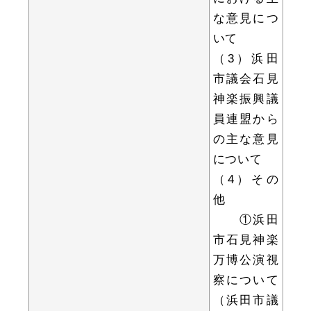
な意見につ
いて
（3）浜田
届出・証明
税金
市議会石見
神楽振興議
員連盟から
の主な意見
ごみ・リサイクル
支援・助成制度
について
（4）その
他
①浜田
各種相談窓口
入札
市石見神楽
万博公演視
察について
公共交通・
（浜田市議
防災・消防