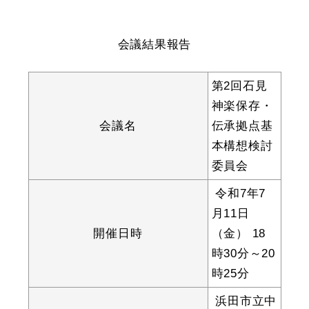
産業・ビジネス
会議結果報告
教育・文化・
スポーツ
第2回石見
神楽保存・
移住・定住
（はまだぐらし）
会議名
伝承拠点基
本構想検討
委員会
観光・飲食
令和7年7
場面から探す
月11日
開催日時
（金） 18
時30分～20
時25分
妊娠・出産
子育て
浜田市立中