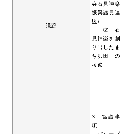
敬老福祉乗車券
会石見神楽
振興議員連
盟）
議題
②「石
公共施設
イベント情報
見神楽を創
り出したま
ち浜田」の
考察
便利なサービス
防災・防犯メール
ごみ分別早見表
3 協議事
気象情報リンク集
項
グループ