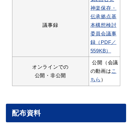
神楽保存・
伝承拠点基
議事録
本構想検討
委員会議事
録（PDF／
559KB）
浜田市観光協会ポータルサイト「はまナビ」
公開（会議
オンラインでの
の動画は
こ
公開・非公開
ちら
）
配布資料
移住・出会い応援（はまだ暮らし）