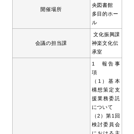
央図書館
開催場所
多目的ホー
ル
教育
出会い・結婚
文化振興課
会議の担当課
神楽文化伝
承室
引っ越し・住まい
就職・退職
1 報告事
項
（1）基本
構想策定支
高齢者・介護
おくやみ
援業務委託
について
（2）第1回
検討委員会
目的から探す
における主