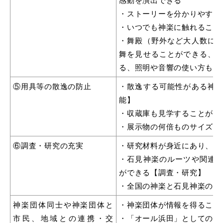
感動を演出できる
・ストーリーを分かりやすく
・いつでも神楽に触れること
・舞殿（野外など大人数に
舞を見せることができる、
る、照明や音響の使い方も学
⑤用具等の散逸の防止
・散逸する可能性がある神
能】
・収蔵庫も見学することがで
・展示物の何倍ものサイズの
⑥調査・研究の充実
・研究材料が身近にあり、効
・石見神楽のルーツや関連
ができる【調査・研究】
・全国の神楽と石見神楽の比
神楽団体同士や神楽団体と
・神楽団体が情報を得ること
市民、地域との連携・交
・「オール浜田」としての取