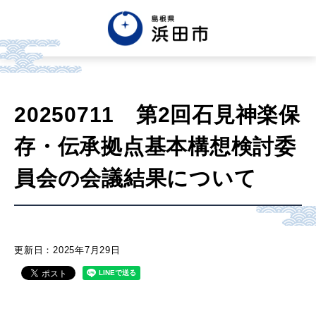
English
中文簡体
中文繁体
20250711 第2回石見神楽保
한글
Tiếng việt
Tagalog
存・伝承拠点基本構想検討委
市政情報
員会の会議結果について
くらし・手続き・
まちづくり
更新日：2025年7月29日
健康・福祉・
子育て