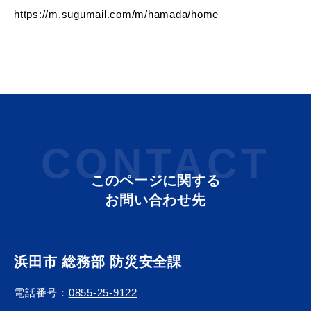
https://m.sugumail.com/m/hamada/home
教育
出会い・結婚
引っ越し・住まい
就職・退職
CONTACT
このページに関する
お問い合わせ先
高齢者・介護
おくやみ
浜田市 総務部 防災安全課
電話番号：
0855-25-9122
目的から探す