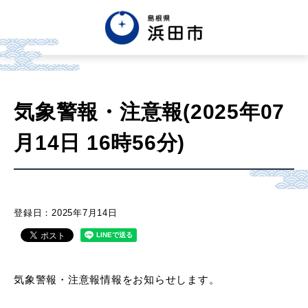
English
中文簡体
中文繁体
気象警報・注意報(2025年07
한글
Tiếng việt
Tagalog
月14日 16時56分)
市政情報
くらし・手続き・
まちづくり
登録日：2025年7月14日
健康・福祉・
子育て
気象警報・注意報情報をお知らせします。