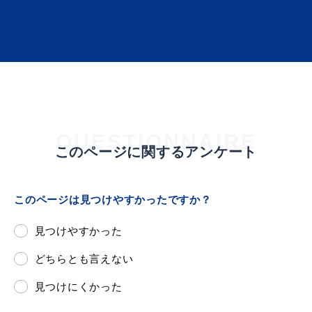
届出・証明
税金
QUESTIONNAIRE
ごみ・リサイクル
支援・助成制度
このページに関するアンケート
このページは見つけやすかったですか？
各種相談窓口
入札
見つけやすかった
どちらとも言えない
見つけにくかった
公共交通・
防災・消防