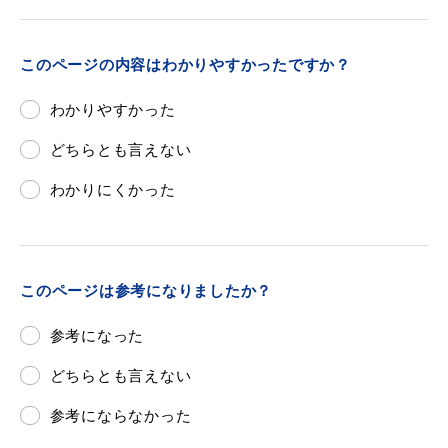
敬老福祉乗車券
このページの内容はわかりやすかったですか？
公共施設
イベント情報
わかりやすかった
どちらとも言えない
わかりにくかった
便利なサービス
このページは参考になりましたか？
参考になった
防災・防犯メール
どちらとも言えない
ごみ分別早見表
気象情報リンク集
参考にならなかった