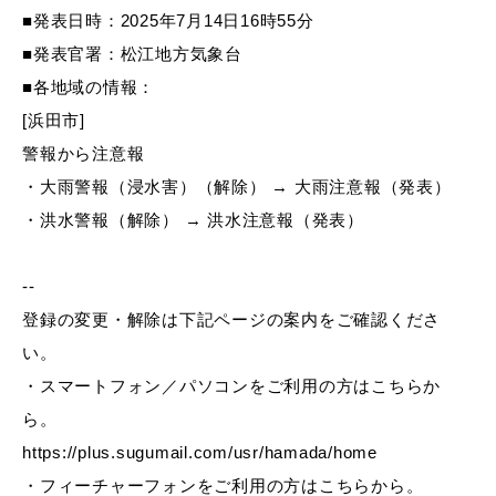
産業・ビジネス
■発表日時：2025年7月14日16時55分
■発表官署：松江地方気象台
■各地域の情報：
教育・文化・
スポーツ
[浜田市]
警報から注意報
移住・定住
（はまだぐらし）
・大雨警報（浸水害）（解除） → 大雨注意報（発表）
・洪水警報（解除） → 洪水注意報（発表）
観光・飲食
--
登録の変更・解除は下記ページの案内をご確認くださ
場面から探す
い。
・スマートフォン／パソコンをご利用の方はこちらか
ら。
https://plus.sugumail.com/usr/hamada/home
妊娠・出産
子育て
・フィーチャーフォンをご利用の方はこちらから。