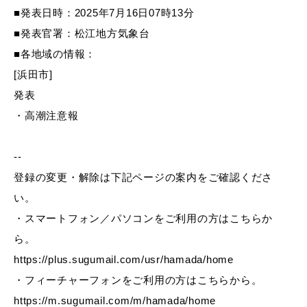
産業・ビジネス
■発表日時：2025年7月16日07時13分
■発表官署：松江地方気象台
■各地域の情報：
教育・文化・
スポーツ
[浜田市]
発表
移住・定住
（はまだぐらし）
・高潮注意報
--
観光・飲食
登録の変更・解除は下記ページの案内をご確認くださ
い。
場面から探す
・スマートフォン／パソコンをご利用の方はこちらか
ら。
https://plus.sugumail.com/usr/hamada/home
・フィーチャーフォンをご利用の方はこちらから。
妊娠・出産
子育て
https://m.sugumail.com/m/hamada/home