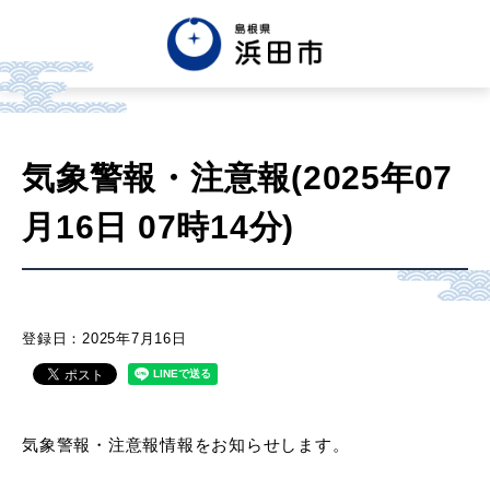
English
中文簡体
中文繁体
気象警報・注意報(2025年07
한글
Tiếng việt
Tagalog
月16日 07時14分)
市政情報
くらし・手続き・
まちづくり
登録日：2025年7月16日
健康・福祉・
子育て
気象警報・注意報情報をお知らせします。