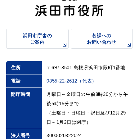
浜田市庁舎の
各課への
浜田市庁舎の
各課への
ご案内
お問い合わせ
ご案内
お問い合わせ
住所
〒697-8501 島根県浜田市殿町1番地
電話
0855-22-2612（代表）
開庁時間
月曜日～金曜日の午前8時30分から午
後5時15分まで
（土曜日・日曜日・祝日及び12月29
日～1月3日は閉庁）
法人番号
3000020322024