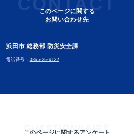
CONTACT
このページに関する
お問い合わせ先
届出・証明
税金
浜田市 総務部 防災安全課
電話番号：
0855-25-9122
ごみ・リサイクル
支援・助成制度
各種相談窓口
入札
QUESTIONNAIRE
公共交通・
防災・消防
このページに関するアンケート