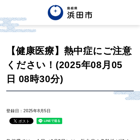
English
中文簡体
中文繁体
【健康医療】熱中症にご注意
한글
Tiếng việt
Tagalog
ください！(2025年08月05
市政情報
日 08時30分)
くらし・手続き・
まちづくり
登録日：2025年8月5日
健康・福祉・
子育て