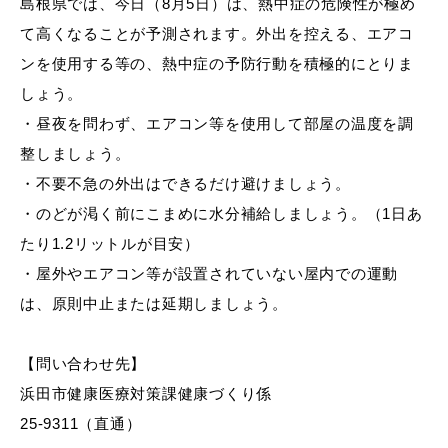
島根県では、今日（8月5日）は、熱中症の危険性が極め
産業・ビジネス
て高くなることが予測されます。外出を控える、エアコ
ンを使用する等の、熱中症の予防行動を積極的にとりま
教育・文化・
スポーツ
しょう。
・昼夜を問わず、エアコン等を使用して部屋の温度を調
整しましょう。
移住・定住
（はまだぐらし）
・不要不急の外出はできるだけ避けましょう。
・のどが渇く前にこまめに水分補給しましょう。（1日あ
たり1.2リットルが目安）
観光・飲食
・屋外やエアコン等が設置されていない屋内での運動
は、原則中止または延期しましょう。
場面から探す
【問い合わせ先】
浜田市健康医療対策課健康づくり係
25-9311（直通）
妊娠・出産
子育て