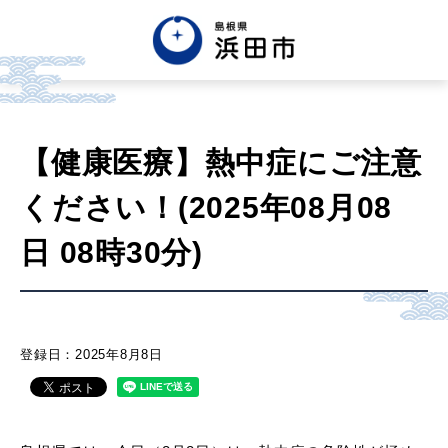
English
中文簡体
中文繁体
【健康医療】熱中症にご注意
한글
Tiếng việt
Tagalog
ください！(2025年08月08
市政情報
日 08時30分)
くらし・手続き・
まちづくり
登録日：2025年8月8日
健康・福祉・
子育て