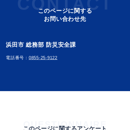
CONTACT
このページに関する
お問い合わせ先
届出・証明
税金
浜田市 総務部 防災安全課
電話番号：
0855-25-9122
ごみ・リサイクル
支援・助成制度
各種相談窓口
入札
QUESTIONNAIRE
公共交通・
防災・消防
このページに関するアンケート