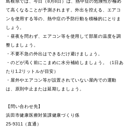
島根県では、今日（8月8日）は、熱中症の危険性が極め
産業・ビジネス
て高くなることが予測されます。外出を控える、エアコ
ンを使用する等の、熱中症の予防行動を積極的にとりま
教育・文化・
スポーツ
しょう。
・昼夜を問わず、エアコン等を使用して部屋の温度を調
整しましょう。
移住・定住
（はまだぐらし）
・不要不急の外出はできるだけ避けましょう。
・のどが渇く前にこまめに水分補給しましょう。（1日あ
たり1.2リットルが目安）
観光・飲食
・屋外やエアコン等が設置されていない屋内での運動
は、原則中止または延期しましょう。
場面から探す
【問い合わせ先】
浜田市健康医療対策課健康づくり係
25-9311（直通）
妊娠・出産
子育て