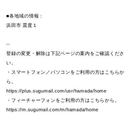
■各地域の情報：
浜田市 震度１
教育
出会い・結婚
--
登録の変更・解除は下記ページの案内をご確認くださ
い。
引っ越し・住まい
就職・退職
・スマートフォン／パソコンをご利用の方はこちらか
ら。
https://plus.sugumail.com/usr/hamada/home
高齢者・介護
おくやみ
・フィーチャーフォンをご利用の方はこちらから。
https://m.sugumail.com/m/hamada/home
目的から探す