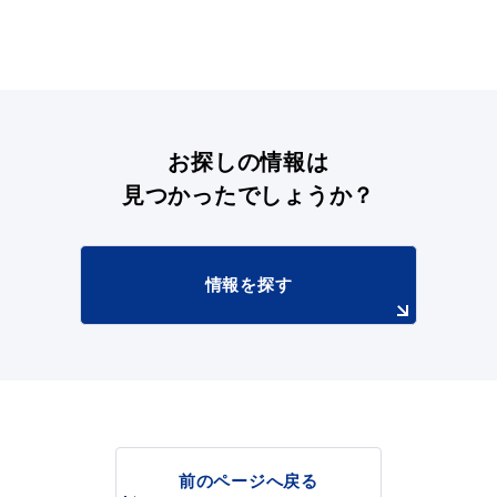
お探しの情報は
浜田市観光協会ポータルサイト「はまナビ」
見つかったでしょうか？
情報を探す
前のページへ戻る
移住・出会い応援（はまだ暮らし）