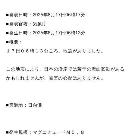
産業・ビジネス
■発表日時：2025年8月17日06時17分
■発表官署：気象庁
教育・文化・
スポーツ
■発生日時：2025年8月17日06時13分
■概要：
移住・定住
（はまだぐらし）
１７日０６時１３分ころ、地震がありました。
この地震により、日本の沿岸では若干の海面変動がある
観光・飲食
かもしれませんが、被害の心配はありません。
場面から探す
■震源地：日向灘
妊娠・出産
子育て
■発生規模：マグニチュードＭ５．８