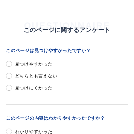
敬老福祉乗車券
QUESTIONNAIRE
このページに関するアンケート
公共施設
イベント情報
このページは見つけやすかったですか？
見つけやすかった
便利なサービス
どちらとも言えない
見つけにくかった
防災・防犯メール
ごみ分別早見表
このページの内容はわかりやすかったですか？
気象情報リンク集
わかりやすかった