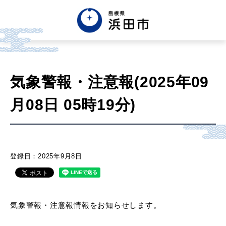
English
中文簡体
中文繁体
気象警報・注意報(2025年09
한글
Tiếng việt
Tagalog
月08日 05時19分)
市政情報
くらし・手続き・
まちづくり
登録日：2025年9月8日
健康・福祉・
子育て
気象警報・注意報情報をお知らせします。