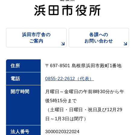
浜田市庁舎の
各課への
浜田市庁舎の
各課への
ご案内
お問い合わせ
ご案内
お問い合わせ
住所
〒697-8501 島根県浜田市殿町1番地
電話
0855-22-2612（代表）
開庁時間
月曜日～金曜日の午前8時30分から午
後5時15分まで
（土曜日・日曜日・祝日及び12月29
日～1月3日は閉庁）
法人番号
3000020322024