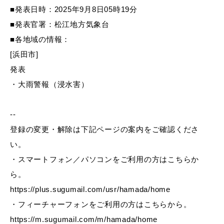
産業・ビジネス
■発表日時：2025年9月8日05時19分
■発表官署：松江地方気象台
■各地域の情報：
教育・文化・
スポーツ
[浜田市]
発表
移住・定住
（はまだぐらし）
・大雨警報（浸水害）
--
観光・飲食
登録の変更・解除は下記ページの案内をご確認くださ
い。
場面から探す
・スマートフォン／パソコンをご利用の方はこちらか
ら。
https://plus.sugumail.com/usr/hamada/home
・フィーチャーフォンをご利用の方はこちらから。
妊娠・出産
子育て
https://m.sugumail.com/m/hamada/home