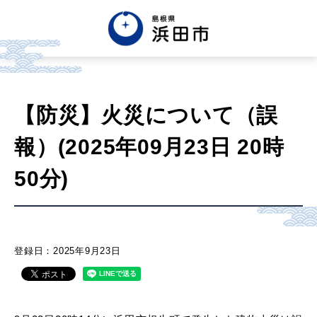
English
中文簡体
中文繁体
【防災】火災について（誤
한글
Tiếng việt
Tagalog
報）(2025年09月23日 20時
市政情報
50分)
くらし・手続き・
まちづくり
登録日：2025年9月23日
健康・福祉・
子育て