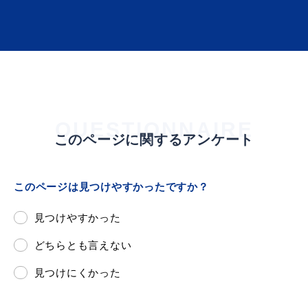
届出・証明
税金
QUESTIONNAIRE
このページに関するアンケート
ごみ・リサイクル
支援・助成制度
このページは見つけやすかったですか？
見つけやすかった
各種相談窓口
入札
どちらとも言えない
見つけにくかった
公共交通・
防災・消防