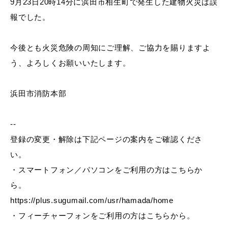
9月23日20時14分に浜田市相生町で発生した建物火災は誤
産業・ビジネス
報でした。
教育・文化・
スポーツ
今後とも火災危険の周知にご理解、ご協力を賜りますよ
う、よろしくお願いいたします。
移住・定住
（はまだぐらし）
浜田市消防本部
--
観光・飲食
登録の変更・解除は下記ページの案内をご確認くださ
い。
場面から探す
・スマートフォン／パソコンをご利用の方はこちらか
ら。
https://plus.sugumail.com/usr/hamada/home
・フィーチャーフォンをご利用の方はこちらから。
妊娠・出産
子育て